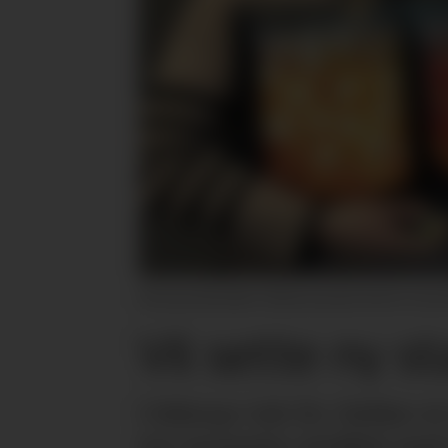
Restaurantkvalitet: Merkevaresjef Anette Christo
Vil sette ny s
I februar tok Dr. Oetker e
tre varianter utviklet med