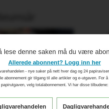
ileumsår
å lese denne saken må du være abo
Allerede abonnent? Logg inn her
varehandelen - nye saker på nett hver dag og 24 papiraviser 
le abonnement gir tilgang til alle artikler og e-utgaven. For å
papirutgaven, velg totalabonnement. Vi har disse tilbudene:
ligvarehandelen
Dagligvarehand