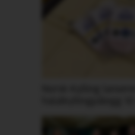
Norsk Kylling lansere
halalkyllingpålegg til