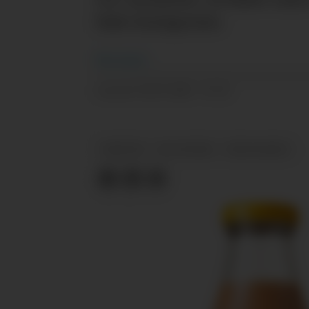
hele kategorien.
Nils
Vanebo
03.07.2025 - 07:33
PUBLISERT
NYHETER
DR. OETKER
FROSTACHIPS