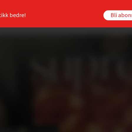
tikk bedre!
Bli abo