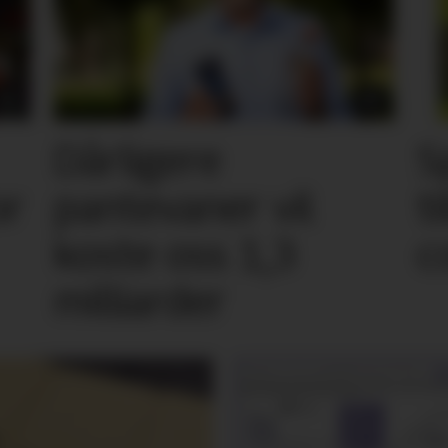
Dårligere
S
or
pantevaner vil
t
koste oss 1,3
c
milliarder