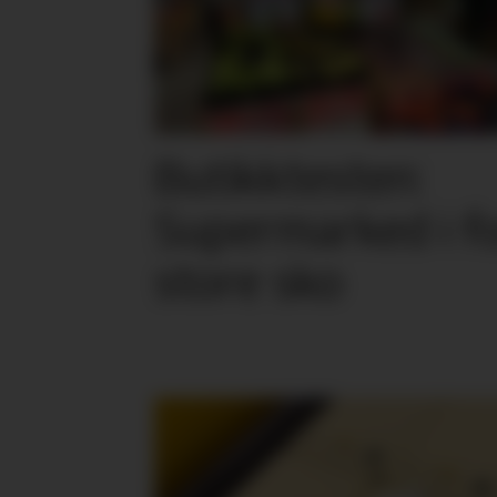
Butikktesten:
Supermarked i f
store sko