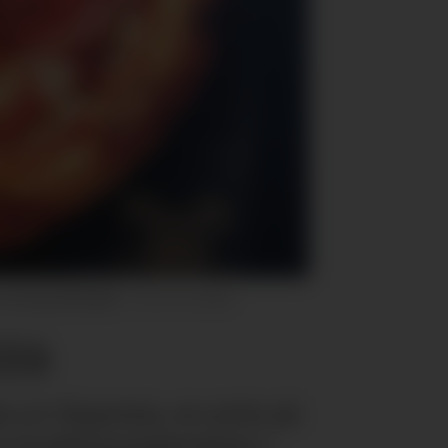
 restaurantkvalitet.
Dr. Oetker
zza
en av Suprema, en serie på
e kvalitetsopplevelsen i