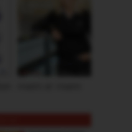
ten
Hvem er Hvem
est lest: