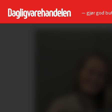
— gjør god bu