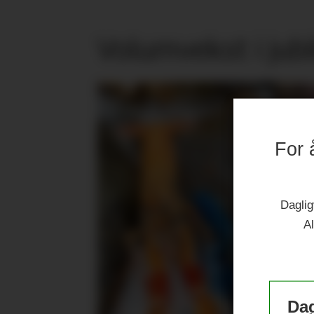
Volumvekst i jub
For 
Daglig
Al
Dag