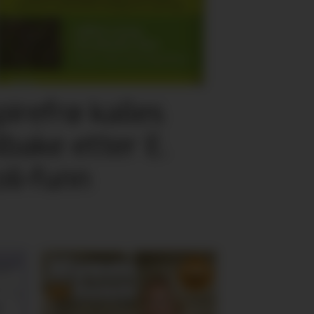
pirefrø kalles
ilbake etter E.
oli-funn