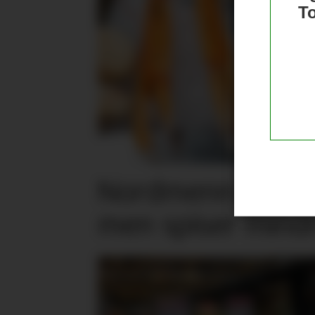
T
Nordmenn er posi
men spiser mind