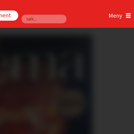
nnent
Søk