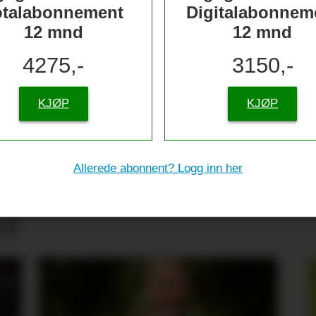
otalabonnement
Digitalabonnem
12 mnd
12 mnd
4275,-
3150,-
KJØP
KJØP
Allerede abonnent? Logg inn her
tive til sjømat –
re