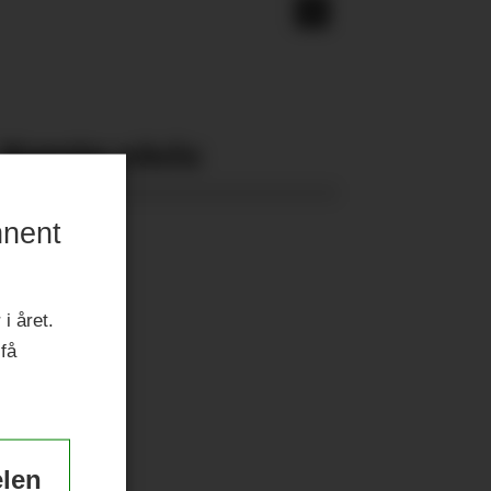
Nyeste eAvis:
nnent
i året.
 få
elen