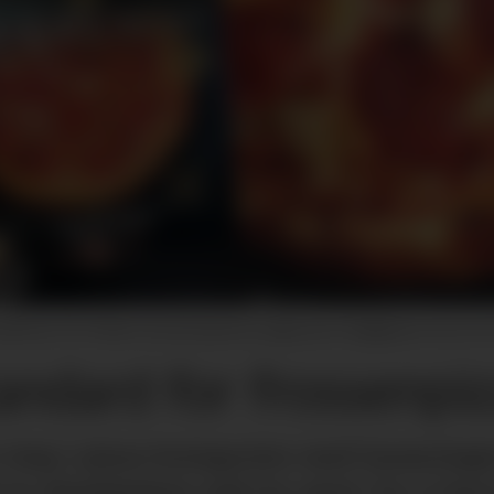
ffersen i Dr. Oetker vil med Suprema selge pizza i dagligvare som er av
tandard for frossenpi
t steg i pizza-kategorien med lansering
 et ubeskjedent mål for øyet: for å hev