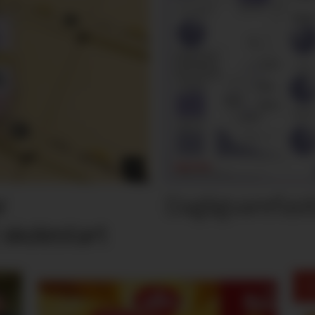
Dagligvarefasi
r
 skolestart
M