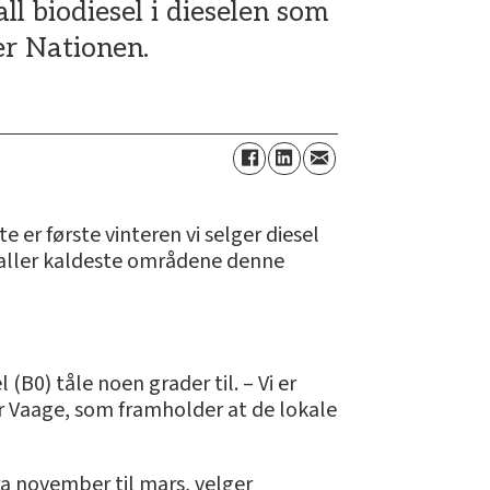
ll biodiesel i dieselen som
er Nationen.
 er første vinteren vi selger diesel
 de aller kaldeste områdene denne
(B0) tåle noen grader til. – Vi er
 Vaage, som framholder at de lokale
fra november til mars, velger