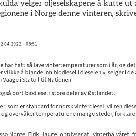
ulda velger oljeselskapene å kutte ut a
 regionene i Norge denne vinteren, skriv
22.04.2022 - 08:51
e har hatt så lave vintertemperaturer som i år, og dette
er vi ikke å blande inn biodiesel i dieselen vi selger i
 Vaage i Statoil til Nationen.
 også bort biodiesel i store deler av Østlandet.
som er standard for norsk vinterdiesel, vil ren diesel 
 og overvåker temperaturene mange steder, forklarer
sso Norge, Eirik Hauge, opplyser at i vinterhalvåret, 