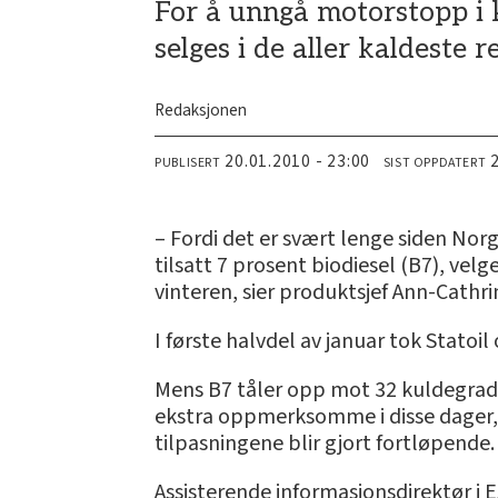
For å unngå motorstopp i k
selges i de aller kaldeste
Redaksjonen
20.01.2010 - 23:00
PUBLISERT
SIST OPPDATERT
– Fordi det er svært lenge siden Norg
tilsatt 7 prosent biodiesel (B7), velg
vinteren, sier produktsjef Ann-Cathrin
I første halvdel av januar tok Statoil
Mens B7 tåler opp mot 32 kuldegrader, 
ekstra oppmerksomme i disse dager,
tilpasningene blir gjort fortløpende.
Assisterende informasjonsdirektør i E