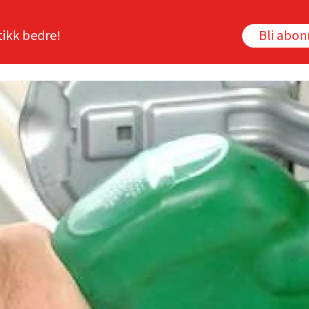
tikk bedre!
Bli abo