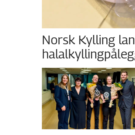
Norsk Kylling la
halalkylling­påleg