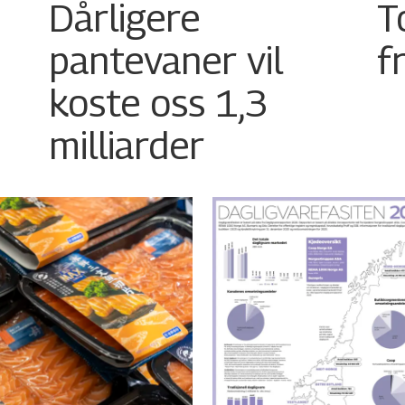
Dårligere
T
pantevaner vil
f
koste oss 1,3
milliarder