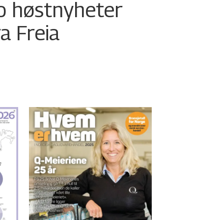
o høstnyheter
ra Freia