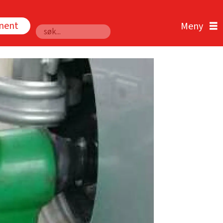
nnent
Søk