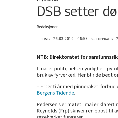
DSB setter dør
Redaksjonen
26.03.2019 - 06:57
PUBLISERT
SIST OPPDATERT
NTB: Direktoratet for samfunnssikk
I mai er politi, helsemyndighet, pyro
bruk av fyrverkeri. Her blir de bedt 
– Etter ti år med pinnerakettforbud e
Bergens Tidende
.
Pedersen sier møtet i mai er klarer
Reynolds (Frp) skriver i en epost til
regelverket fungerer.