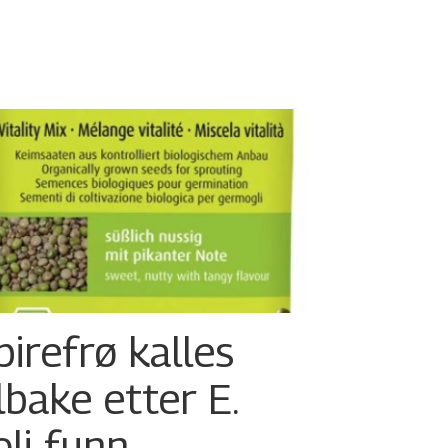
pirefrø kalles
ilbake etter E.
oli-funn