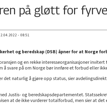
en på gløtt for fyrv
22.04.2022 - 08:51
erhet og beredskap (DSB) åpner for at Norge forby
bransjen og en rekke interesseorganisasjoner invitert 
om å svare på om Norge bør innføre et forbud eller ikke
r det naturlig å gjøre opp status, sier avdelingsdirek
t med Justis- og beredskapsdepartementet. Statssekre
 avisen at de ikke vurderer totalforbud, men sier at d