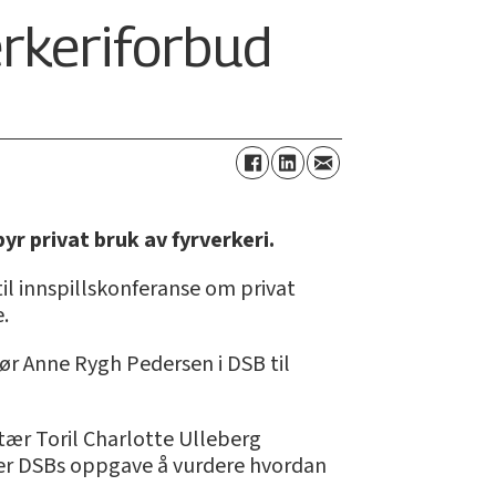
erkeriforbud
r privat bruk av fyrverkeri.
til innspillskonferanse om privat
.
tør Anne Rygh Pedersen i DSB til
tær Toril Charlotte Ulleberg
et er DSBs oppgave å vurdere hvordan