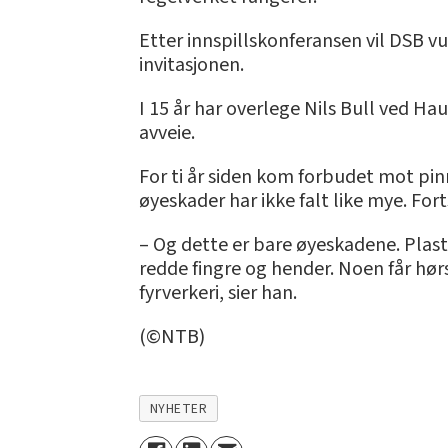
Etter innspillskonferansen vil DSB vu
invitasjonen.
I 15 år har overlege Nils Bull ved Ha
avveie.
For ti år siden kom forbudet mot pin
øyeskader har ikke falt like mye. For
– Og dette er bare øyeskadene. Plas
redde fingre og hender. Noen får hø
fyrverkeri, sier han.
(©NTB)
NYHETER