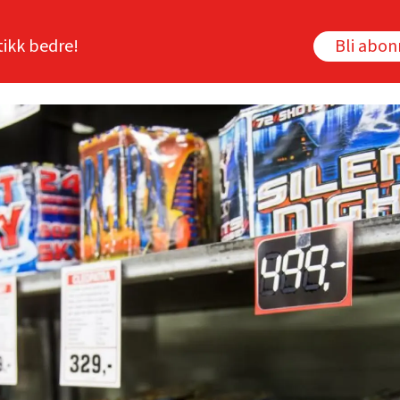
tikk bedre!
Bli abo