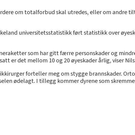
rdere om totalforbud skal utredes, eller om andre tilt
ukeland universitetsstatistikk ført statistikk over øyes
neraketter som har gitt færre personskader og mindre
tsatt er det mellom 10 og 20 øyeskader årlig, viser Nils
tikkirurger forteller meg om stygge brannskader. Or
rselen ødelagt. I tillegg kommer dyrene som skremme