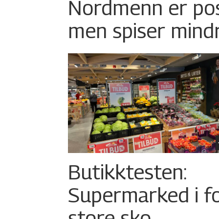
Nordmenn er posi
men spiser mind
Butikktesten:
Supermarked i f
store sko