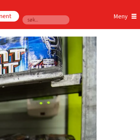
nnent
Søk