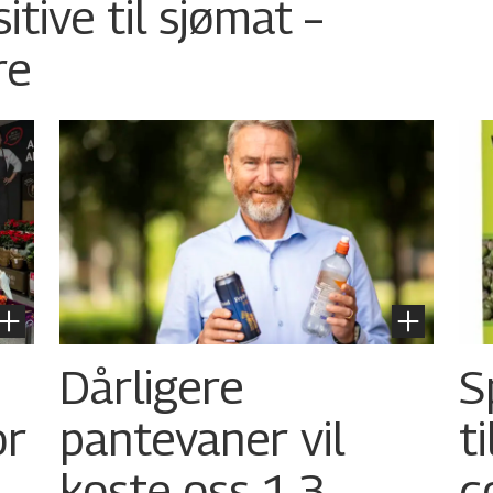
tive til sjømat –
re
Dårligere
S
or
pantevaner vil
t
koste oss 1,3
c