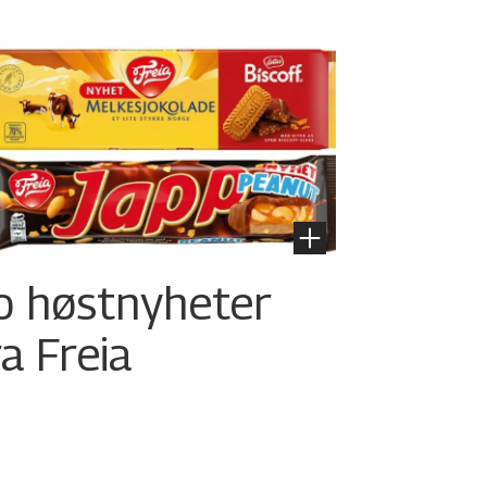
o høstnyheter
ra Freia