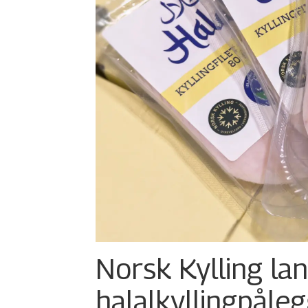
Norsk Kylling la
halalkylling­påleg