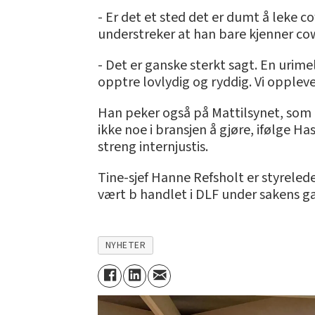
- Er det et sted det er dumt å leke 
understreker at han bare kjenner cow
- Det er ganske sterkt sagt. En urim
opptre lovlydig og ryddig. Vi oppleve
Han peker også på Mattilsynet, som 
ikke noe i bransjen å gjøre, ifølge H
streng internjustis.
Tine-sjef Hanne Refsholt er styrelede
vært b handlet i DLF under sakens g
NYHETER