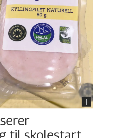
nserer
g til skolestart