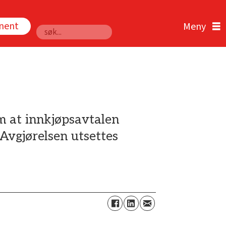
nnent
Søk
m at innkjøpsavtalen
Avgjørelsen utsettes