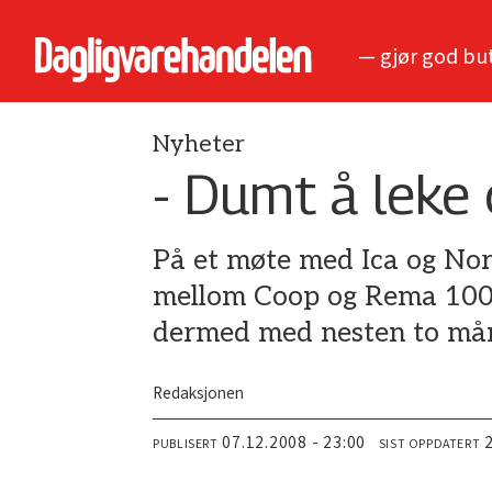
— gjør god bu
Nyheter
- Dumt å leke
På et møte med Ica og Nor
mellom Coop og Rema 1000 
dermed med nesten to må
Redaksjonen
07.12.2008 - 23:00
PUBLISERT
SIST OPPDATERT