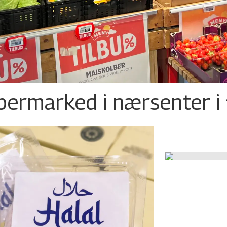
permarked i nærsenter i 