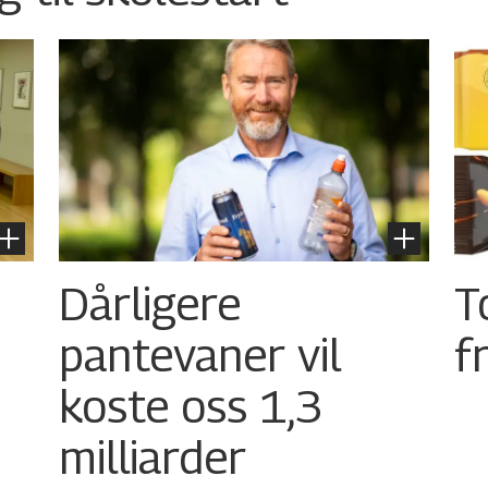
Dårligere
T
pantevaner vil
f
koste oss 1,3
milliarder