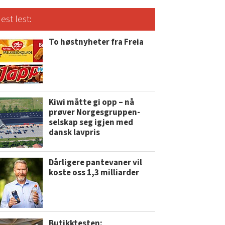
est lest:
To høstnyheter fra Freia
Kiwi måtte gi opp – nå
prøver Norgesgruppen-
selskap seg igjen med
dansk lavpris
Dårligere pantevaner vil
koste oss 1,3 milliarder
Butikktesten: