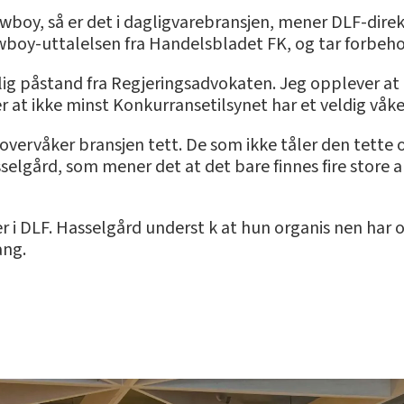
cowboy, så er det i dagligvarebransjen, mener DLF-dir
boy-uttalelsen fra Handelsbladet FK, og tar forbehold
elig påstand fra Regjeringsadvokaten. Jeg opplever at 
r at ikke minst Konkurransetilsynet har et veldig våke
overvåker bransjen tett. De som ikke tåler den tette
asselgård, som mener det at det bare finnes fire store 
r i DLF. Hasselgård underst k at hun organis nen har o
ang.