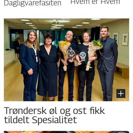
Hvem er Hvem
Dagligvarefasiten
Trøndersk øl og ost fikk
tildelt Spesialitet