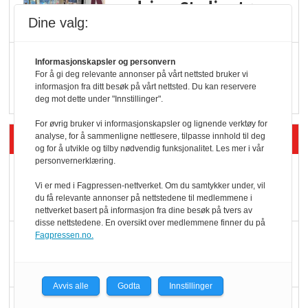
endring: Stadig større
serveringstilbud
Dine valg:
Vokser med ferdigmat
Informasjonskapsler og personvern
For å gi deg relevante annonser på vårt nettsted bruker vi
i dagligvare
informasjon fra ditt besøk på vårt nettsted. Du kan reservere
deg mot dette under "Innstillinger".
For øvrig bruker vi informasjonskapsler og lignende verktøy for
Siste artikler - Butikk i praksis
analyse, for å sammenligne nettlesere, tilpasse innhold til deg
og for å utvikle og tilby nødvendig funksjonalitet. Les mer i vår
personvernerklæring.
Rema-flaggskip
Vi er med i Fagpressen-nettverket. Om du samtykker under, vil
dundrer videre
du få relevante annonser på nettstedene til medlemmene i
nettverket basert på informasjon fra dine besøk på tvers av
disse nettstedene. En oversikt over medlemmene finner du på
Slik opprettholdes
Fagpressen.no.
ølsalget
Avvis alle
Godta
Innstillinger
Færre varer, men fulle