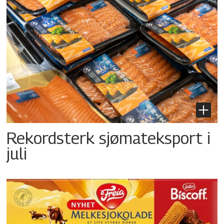
Rekordsterk sjømateksport i
juli