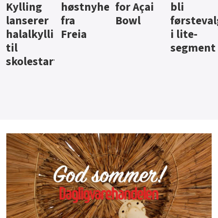
ter
for Açai
bli
jus fra
iste fra
Bowl
førstevalg
Berentsen
Hansa
i lite-
segment