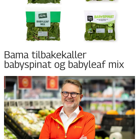
Bama tilbakekaller
babyspinat og babyleaf mix