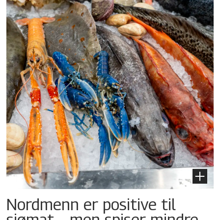
Nordmenn er positive til
sjømat – men spiser mindre