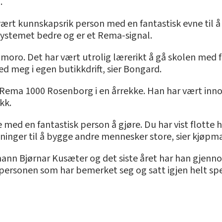
.
ært kunnskapsrik person med en fantastisk evne til å
systemet bedre og er et Rema-signal.
 moro. Det har vært utrolig lærerikt å gå skolen med f
med meg i egen butikkdrift, sier Bongard.
 Rema 1000 Rosenborg i en årrekke. Han har vært inn
ikk.
de med en fantastisk person å gjøre. Du har vist flotte
dninger til å bygge andre mennesker store, sier kjø
mann Bjørnar Kusæter og det siste året har han gjen
personen som har bemerket seg og satt igjen helt spesi