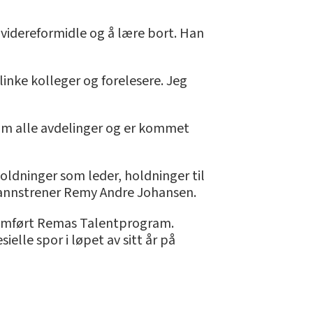
 videreformidle og å lære bort. Han
linke kolleger og forelesere. Jeg
om alle avdelinger og er kommet
 holdninger som leder, holdninger til
pmannstrener Remy Andre Johansen.
nomført Remas Talentprogram.
elle spor i løpet av sitt år på