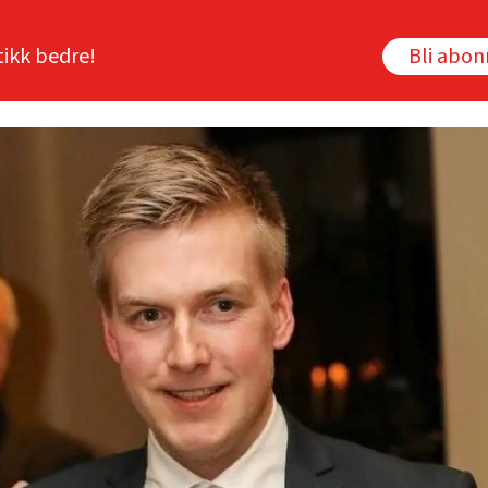
tikk bedre!
Bli abo