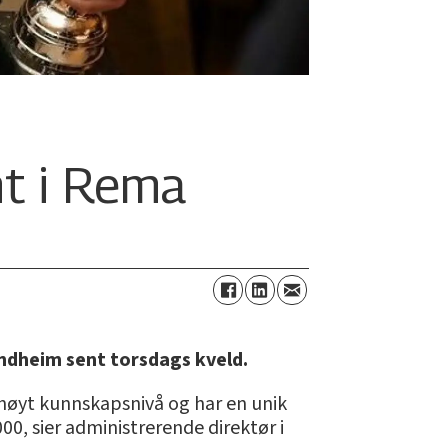
nt i Rema
ondheim sent torsdags kveld.
, høyt kunnskapsnivå og har en unik
00, sier administrerende direktør i