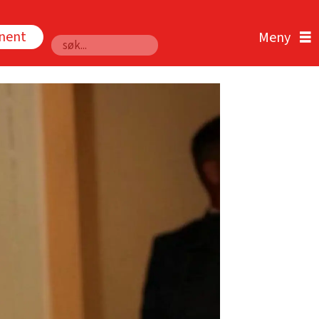
nnent
Søk