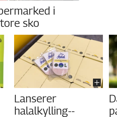
permarked i
store sko
Lanserer
D
halalkylling-­
p