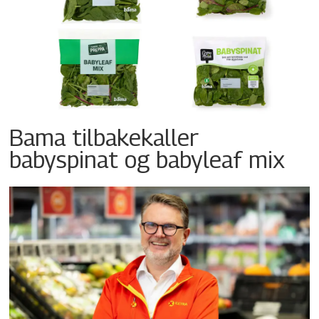
Bama tilbakekaller
babyspinat og babyleaf mix