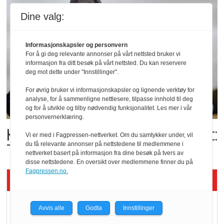
Dine valg:
Informasjonskapsler og personvern
For å gi deg relevante annonser på vårt nettsted bruker vi
informasjon fra ditt besøk på vårt nettsted. Du kan reservere
deg mot dette under "Innstillinger".
For øvrig bruker vi informasjonskapsler og lignende verktøy for
analyse, for å sammenligne nettlesere, tilpasse innhold til deg
og for å utvikle og tilby nødvendig funksjonalitet. Les mer i vår
personvernerklæring.
Kolonihagens norske yoghurt:
Vi er med i Fagpressen-nettverket. Om du samtykker under, vil
Trues av melkemangel
du få relevante annonser på nettstedene til medlemmene i
nettverket basert på informasjon fra dine besøk på tvers av
disse nettstedene. En oversikt over medlemmene finner du på
Fagpressen.no.
Siste artikler - KBS
Mat er viktigere enn
Avvis alle
Godta
Innstillinger
pris når elbilister