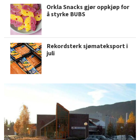
Orkla Snacks gjør oppkjøp for
å styrke BUBS
Rekordsterk sjømateksport i
juli