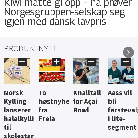
Kiwi måtte gi opp – nå prøver
Norgesgruppen-selskap seg
igjen med dansk lavpris
PRODUKTNYTT
Knalltall
Aass vil
Brus og
Hard
ter
for Açai
bli
jus fra
iste fra
Bowl
førstevalg
Berentsen
Hansa
i lite-
segment