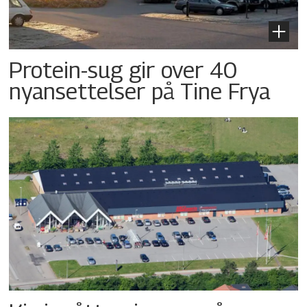
Protein-sug gir over 40
nyansettelser på Tine Frya