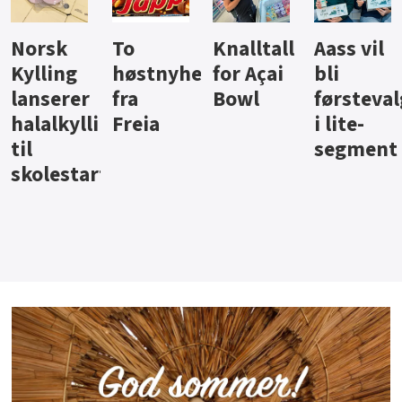
Knalltall
Aass vil
Brus og
Hard
ter
for Açai
bli
jus fra
iste fra
Bowl
førstevalg
Berentsen
Hansa
i lite-
segment