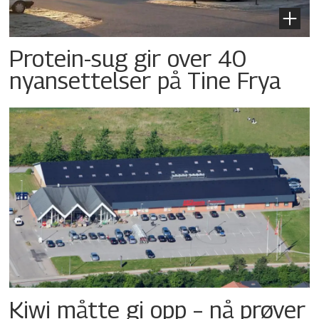
Protein-sug gir over 40
nyansettelser på Tine Frya
Kiwi måtte gi opp – nå prøver