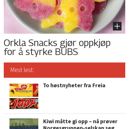
Orkla Snacks gjør oppkjøp
for å styrke BUBS
Mest lest:
To høstnyheter fra Freia
Kiwi måtte gi opp – nå prøver
Norgesgruppen-selskap seg