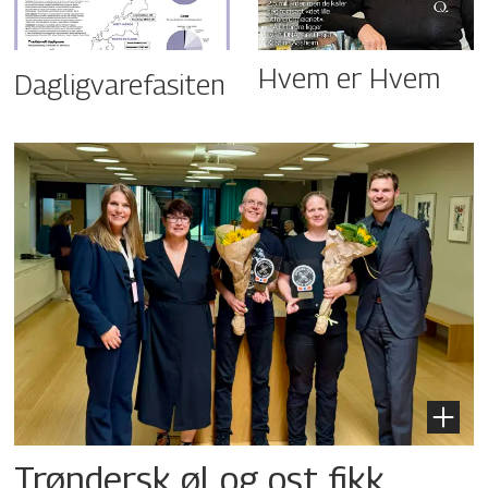
Hvem er Hvem
Dagligvarefasiten
Trøndersk øl og ost fikk