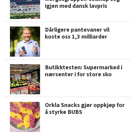
igjen med dansk lavpris
Dårligere pantevaner vil
koste oss 1,3 milliarder
Butikktesten: Supermarked i
nærsenter i for store sko
Orkla Snacks gjør oppkjøp for
å styrke BUBS