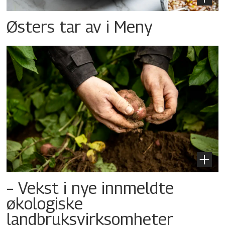
Østers tar av i Meny
– Vekst i nye innmeldte
økologiske
landbruksvirksomheter