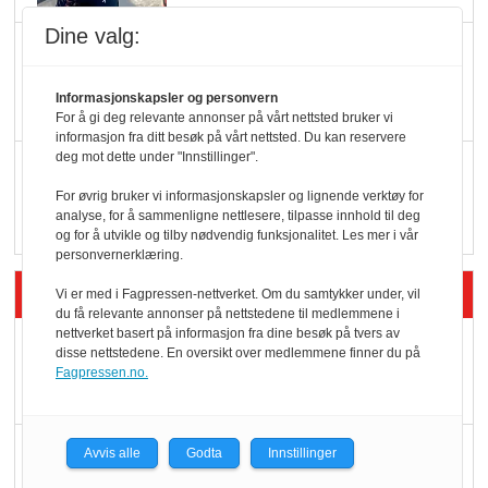
Dine valg:
KBS-bransjen i
endring: Stadig større
Informasjonskapsler og personvern
serveringstilbud
For å gi deg relevante annonser på vårt nettsted bruker vi
informasjon fra ditt besøk på vårt nettsted. Du kan reservere
deg mot dette under "Innstillinger".
Vokser med ferdigmat
i dagligvare
For øvrig bruker vi informasjonskapsler og lignende verktøy for
analyse, for å sammenligne nettlesere, tilpasse innhold til deg
og for å utvikle og tilby nødvendig funksjonalitet. Les mer i vår
personvernerklæring.
Siste artikler - Butikk i praksis
Vi er med i Fagpressen-nettverket. Om du samtykker under, vil
du få relevante annonser på nettstedene til medlemmene i
nettverket basert på informasjon fra dine besøk på tvers av
Rema-flaggskip
disse nettstedene. En oversikt over medlemmene finner du på
dundrer videre
Fagpressen.no.
Slik opprettholdes
Avvis alle
Godta
Innstillinger
ølsalget