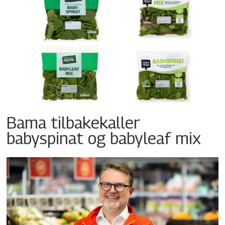
Bama tilbakekaller
babyspinat og babyleaf mix