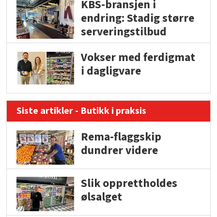
KBS-bransjen i
endring: Stadig større
serveringstilbud
Vokser med ferdigmat
i dagligvare
Siste artikler - Butikk i praksis
Rema-flaggskip
dundrer videre
Slik opprettholdes
ølsalget