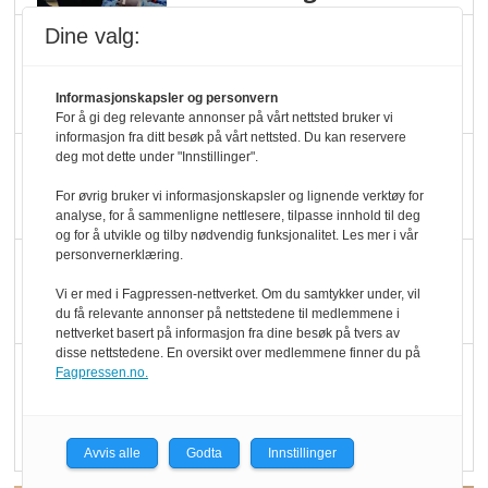
Dine valg:
Marit Kolby vant
Økologisk Norge sin
Informasjonskapsler og personvern
hederspris
For å gi deg relevante annonser på vårt nettsted bruker vi
informasjon fra ditt besøk på vårt nettsted. Du kan reservere
Blir enklere å velge
deg mot dette under "Innstillinger".
økologisk i butikkhylla
For øvrig bruker vi informasjonskapsler og lignende verktøy for
analyse, for å sammenligne nettlesere, tilpasse innhold til deg
og for å utvikle og tilby nødvendig funksjonalitet. Les mer i vår
personvernerklæring.
Kolonihagen sliter
med å få tak i nok melk
Vi er med i Fagpressen-nettverket. Om du samtykker under, vil
du få relevante annonser på nettstedene til medlemmene i
nettverket basert på informasjon fra dine besøk på tvers av
disse nettstedene. En oversikt over medlemmene finner du på
Rapport: Økokundene
Fagpressen.no.
er klare! Er markedet
det?
Avvis alle
Godta
Innstillinger