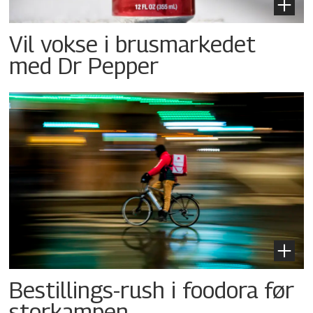
Vil vokse i brusmarkedet
med Dr Pepper
Bestillings-rush i foodora før
storkampen