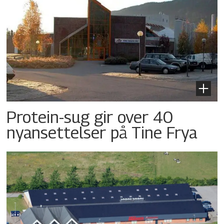
Protein-sug gir over 40
nyansettelser på Tine Frya