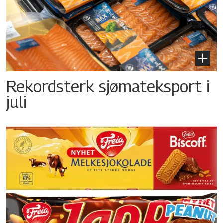
Rekordsterk sjømateksport i
juli