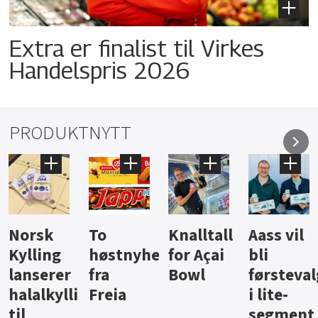
Extra er finalist til Virkes
Handelspris 2026
PRODUKTNYTT
Knalltall
Aass vil
Brus og
Hard
ter
for Açai
bli
jus fra
iste fra
Bowl
førstevalg
Berentsen
Hansa
i lite-
segment