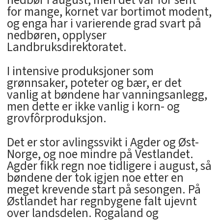
nedbør i august, men det var for sent
for mange, kornet var bortimot modent,
og enga har i varierende grad svart på
nedbøren, opplyser
Landbruksdirektoratet.
I intensive produksjoner som
grønnsaker, poteter og bær, er det
vanlig at bøndene har vanningsanlegg,
men dette er ikke vanlig i korn- og
grovfôrproduksjon.
Det er stor avlingssvikt i Agder og Øst-
Norge, og noe mindre på Vestlandet.
Agder fikk regn noe tidligere i august, så
bøndene der tok igjen noe etter en
meget krevende start på sesongen. På
Østlandet har regnbygene falt ujevnt
over landsdelen. Rogaland og