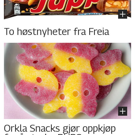
To høstnyheter fra Freia
Orkla Snacks gjør oppkjøp