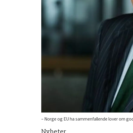
– Norge og EU ha sammenfallende lover om god h
Nyheter