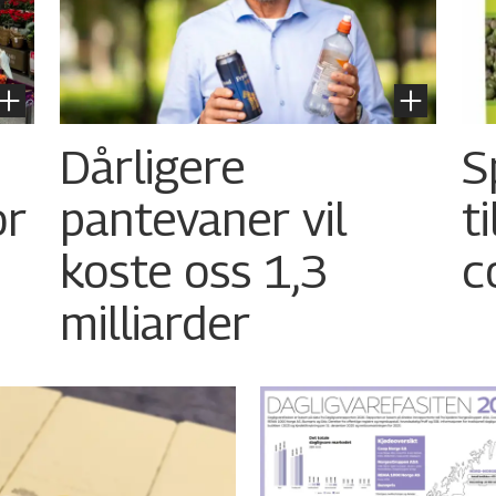
Dårligere
S
or
pantevaner vil
t
koste oss 1,3
c
milliarder