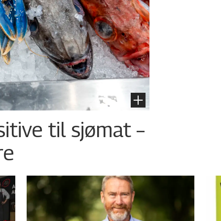
tive til sjømat –
re