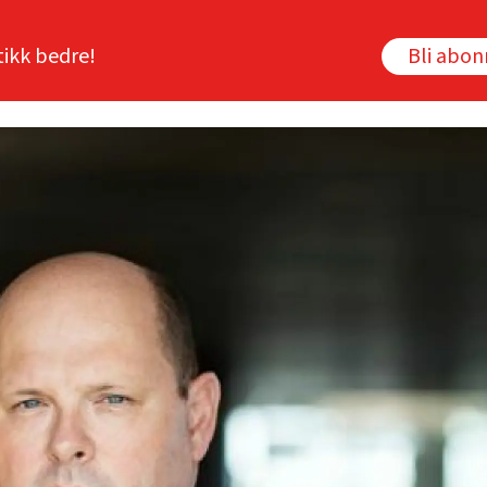
tikk bedre!
Bli abo