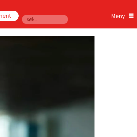
nnent
Søk