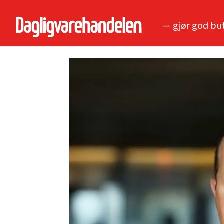
— gjør god bu