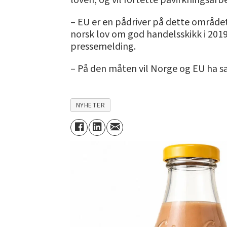
loven, og vil fortette påvirkningsar
– EU er en pådriver på dette området, 
norsk lov om god handelsskikk i 2019
pressemelding.
– På den måten vil Norge og EU ha s
NYHETER