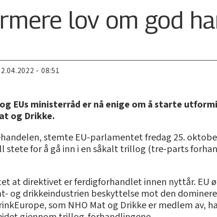
rmere lov om god ha
22.04.2022 - 08:51
 EUs ministerråd er nå enige om å starte utformi
at og Drikke.
rehandelen, stemte EU-parlamentet fredag 25. oktober
l stete for å gå inn i en såkalt trillog (tre-parts for
et at direktivet er ferdigforhandlet innen nyttår. E
t- og drikkeindustrien beskyttelse mot den dominer
inkEurope, som NHO Mat og Drikke er medlem av, har