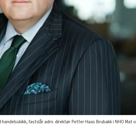
andelsskikk, fastslår adm. direktør Petter Haas Brubakk i NHO Mat o