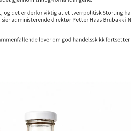
beidet gjennom trillog-forhandlingene.
og det er derfor viktig at et tverrpolitisk Storting ha
 sier administerende direktør Petter Haas Brubakk i 
ammenfallende lover om god handelsskikk fortsetter