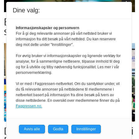
Dine valg:
Bestillings-rush i foodora før
storkampen
Informasjonskapsler og personvern
For å gi deg relevante annonser på vårt nettsted bruker vi
informasjon fra ditt besøk på vårt nettsted. Du kan reservere
deg mot dette under "Innstillinger".
For øvrig bruker vi informasjonskapsler og lignende verktøy for
analyse, for å sammenligne nettlesere, tilpasse innhold til deg
og for å utvikle og tilby nødvendig funksjonalitet. Les mer i vår
personvernerklæring.
Vi er med i Fagpressen-nettverket. Om du samtykker under, vil
du få relevante annonser på nettstedene til medlemmene i
nettverket basert på informasjon fra dine besøk på tvers av
disse nettstedene. En oversikt over medlemmene finner du på
Fagpressen.no.
Dette er landets beste Post i
Avvis alle
Godta
Innstillinger