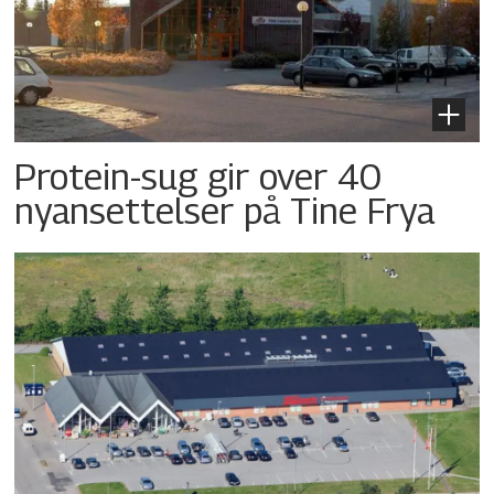
Protein-sug gir over 40
nyansettelser på Tine Frya