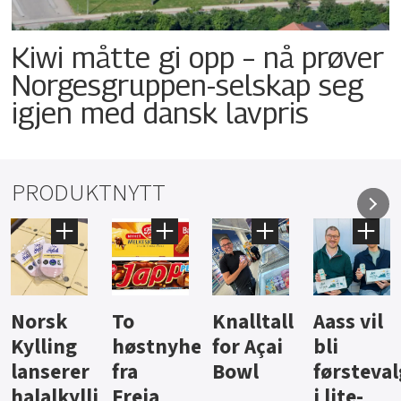
Kiwi måtte gi opp – nå prøver
Norgesgruppen-selskap seg
igjen med dansk lavpris
PRODUKTNYTT
Knalltall
Aass vil
Brus og
Hard
ter
for Açai
bli
jus fra
iste fra
Bowl
førstevalg
Berentsen
Hansa
i lite-