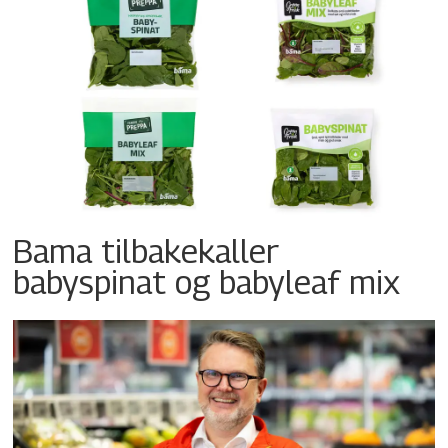
Bama tilbakekaller
babyspinat og babyleaf mix