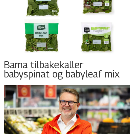
Bama tilbakekaller
babyspinat og babyleaf mix