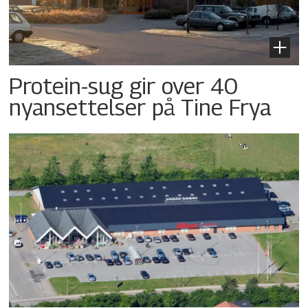
Protein-sug gir over 40
nyansettelser på Tine Frya