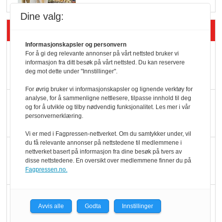
Dine valg:
Siste artikler - Butikk i praksis
Informasjonskapsler og personvern
Rema-flaggskip
For å gi deg relevante annonser på vårt nettsted bruker vi
informasjon fra ditt besøk på vårt nettsted. Du kan reservere
dundrer videre
deg mot dette under "Innstillinger".
For øvrig bruker vi informasjonskapsler og lignende verktøy for
analyse, for å sammenligne nettlesere, tilpasse innhold til deg
Slik opprettholdes
og for å utvikle og tilby nødvendig funksjonalitet. Les mer i vår
ølsalget
personvernerklæring.
Vi er med i Fagpressen-nettverket. Om du samtykker under, vil
du få relevante annonser på nettstedene til medlemmene i
Færre varer, men fulle
nettverket basert på informasjon fra dine besøk på tvers av
disse nettstedene. En oversikt over medlemmene finner du på
hyller
Fagpressen.no.
KI lager mat i butikken
Avvis alle
Godta
Innstillinger