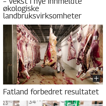
– Vekst i nye innmeldte
økologiske
landbruksvirksomheter
Fatland forbedret resultatet