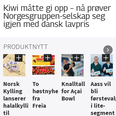
Kiwi måtte gi opp – nå prøver
Norgesgruppen-selskap seg
igjen med dansk lavpris
PRODUKTNYTT
Knalltall
Aass vil
Brus og
Hard
ter
for Açai
bli
jus fra
iste fra
Bowl
førstevalg
Berentsen
Hansa
i lite-
segment