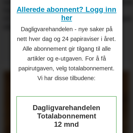
Bowl
førstevalg
Berentsen
Hansa
i lite-
Allerede abonnent? Logg inn
segment
her
Dagligvarehandelen - nye saker på
nett hver dag og 24 papiraviser i året.
Alle abonnement gir tilgang til alle
artikler og e-utgaven. For å få
papirutgaven, velg totalabonnement.
Vi har disse tilbudene:
Dagligvarehandelen
Totalabonnement
12 mnd