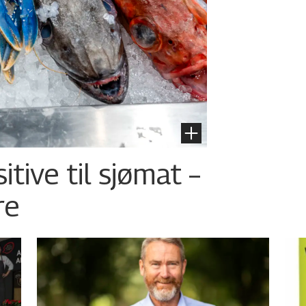
tive til sjømat –
re