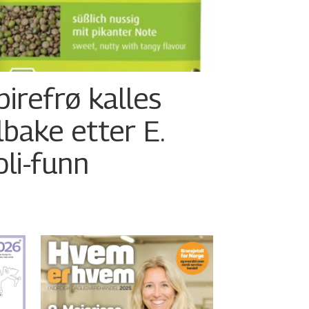
pirefrø kalles
ilbake etter E.
oli-funn