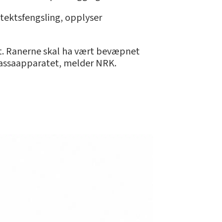
retektsfengsling, opplyser
net. Ranerne skal ha vært bevæpnet
 kassaapparatet, melder NRK.