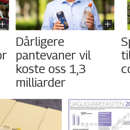
Dårligere
S
or
pantevaner vil
t
koste oss 1,3
c
milliarder