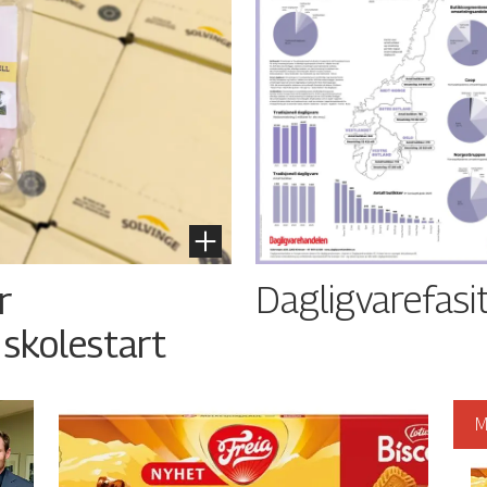
Dagligvarefasi
r
 skolestart
M