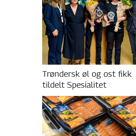
Trøndersk øl og ost fikk
tildelt Spesialitet