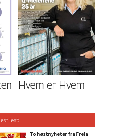
ten
Hvem er Hvem
est lest:
To høstnyheter fra Freia