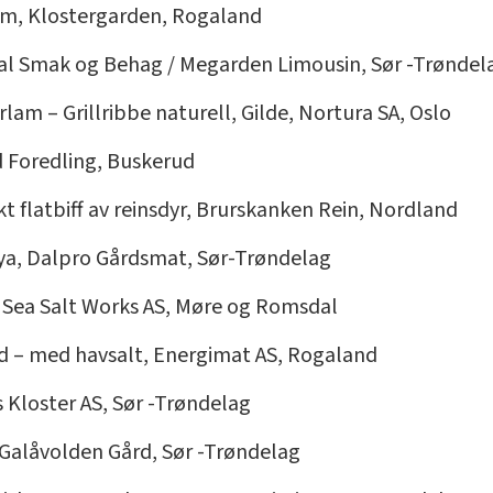
am, Klostergarden, Rogaland
dal Smak og Behag / Megarden Limousin, Sør -Trøndel
rlam – Grillribbe naturell, Gilde, Nortura SA, Oslo
rd Foredling, Buskerud
økt flatbiff av reinsdyr, Brurskanken Rein, Nordland
røya, Dalpro Gårdsmat, Sør-Trøndelag
h Sea Salt Works AS, Møre og Romsdal
d – med havsalt, Energimat AS, Rogaland
 Kloster AS, Sør -Trøndelag
 Galåvolden Gård, Sør -Trøndelag