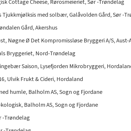
gisk Cottage Cheese, Rørosmeieriet, Sør -Trøndelag
Is Tjukkmjølksis med solbær, Galåvolden Gård, Sør -T
røndalen Gård, Akershus
øst, Nøgne Ø Det Kompromissløse Bryggeri A/S, Aust-
dals Bryggeriet, Nord-Trøndelag
Bringebær Saison, Lysefjorden Mikrobryggeri, Hordalan
16, Ulvik Frukt & Cideri, Hordaland
 med humle, Balholm AS, Sogn og Fjordane
økologisk, Balholm AS, Sogn og Fjordane
ør -Trøndelag
Sør -Trøndelag