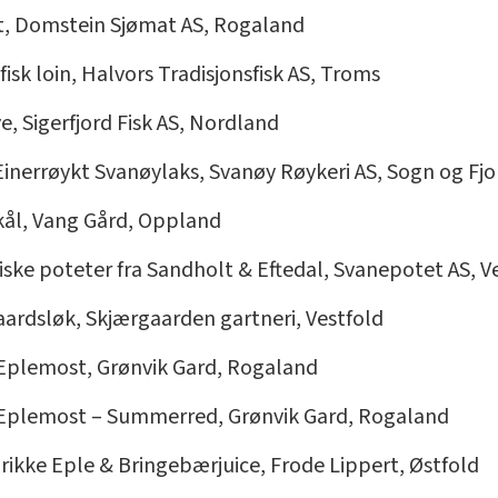
ilet, Domstein Sjømat AS, Rogaland
isk loin, Halvors Tradisjonsfisk AS, Troms
e, Sigerfjord Fisk AS, Nordland
Einerrøykt Svanøylaks, Svanøy Røykeri AS, Sogn og Fj
tkål, Vang Gård, Oppland
iske poteter fra Sandholt & Eftedal, Svanepotet AS, V
aardsløk, Skjærgaarden gartneri, Vestfold
k Eplemost, Grønvik Gard, Rogaland
k Eplemost – Summerred, Grønvik Gard, Rogaland
drikke Eple & Bringebærjuice, Frode Lippert, Østfold