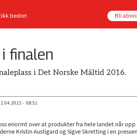
tikk bedre!
Bli abo
i finalen
inaleplass i Det Norske Måltid 2016.
22.04.2022 - 08:51
 oss enormt over at produkter fra hele landet når opp ti
ederne Kristin Austigard og Sigve Skretting i en presse