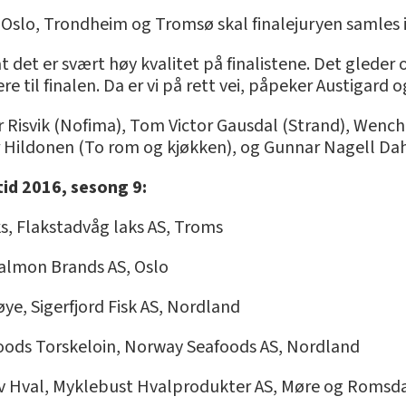
, Oslo, Trondheim og Tromsø skal finalejuryen samles
r at det er svært høy kvalitet på finalistene. Det gled
e til finalen. Da er vi på rett vei, påpeker Austigard o
ar Risvik (Nofima), Tom Victor Gausdal (Strand), Wench
 Hildonen (To rom og kjøkken), og Gunnar Nagell Da
tid 2016, sesong 9:
s, Flakstadvåg laks AS, Troms
almon Brands AS, Oslo
ye, Sigerfjord Fisk AS, Nordland
foods Torskeloin, Norway Seafoods AS, Nordland
f av Hval, Myklebust Hvalprodukter AS, Møre og Romsd