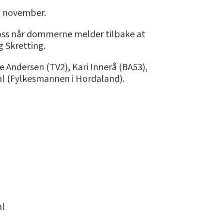
 i november.
er oss når dommerne melder tilbake at
g Skretting.
e Andersen (TV2), Kari Innerå (BA53),
hl (Fylkesmannen i Hordaland).
al