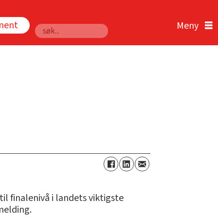
nnent
Søk
l finalenivå i landets viktigste
melding.