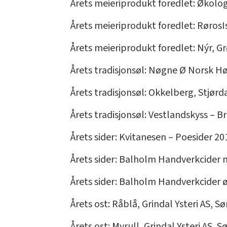
Årets meieriprodukt foredlet: Økolo
Årets meieriprodukt foredlet: Røros
Årets meieriprodukt foredlet: Nýr, G
Årets tradisjonsøl: Nøgne Ø Norsk H
Årets tradisjonsøl: Okkelberg, Stjør
Årets tradisjonsøl: Vestlandskyss – 
Årets sider: Kvitanesen – Poesider 20
Årets sider: Balholm Handverkcider
Årets sider: Balholm Handverkcider 
Årets ost: Råblå, Grindal Ysteri AS, S
Årets ost: Myrull, Grindal Ysteri AS, 