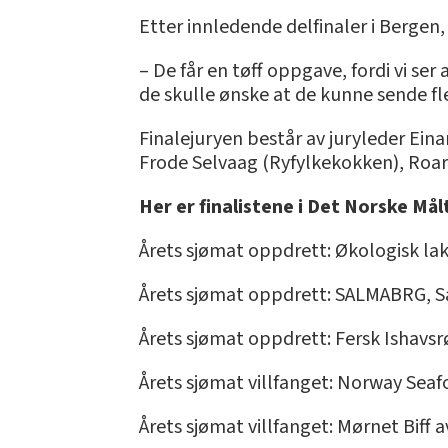
Etter innledende delfinaler i Bergen
– De får en tøff oppgave, fordi vi se
de skulle ønske at de kunne sende fler
Finalejuryen består av juryleder Ein
Frode Selvaag (Ryfylkekokken), Roar
Her er finalistene i Det Norske Mål
Årets sjømat oppdrett: Økologisk lak
Årets sjømat oppdrett: SALMABRG, S
Årets sjømat oppdrett: Fersk Ishavsrø
Årets sjømat villfanget: Norway Sea
Årets sjømat villfanget: Mørnet Bif