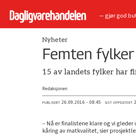
— gjør god bu
Nyheter
Femten fylker 
15 av landets fylker har f
Redaksjonen
26.09.2016 - 08:45
PUBLISERT
SIST OPPDATERT
– Nå er finalistene klare og vi gleder
kåring av matkvalitet, sier prosjektl