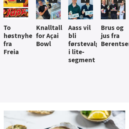
Knalltall
Aass vil
Brus og
Hard
ter
for Açai
bli
jus fra
iste fra
Bowl
førstevalg
Berentsen
Hansa
i lite-
segment