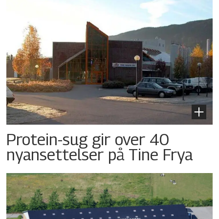
Protein-sug gir over 40
nyansettelser på Tine Frya