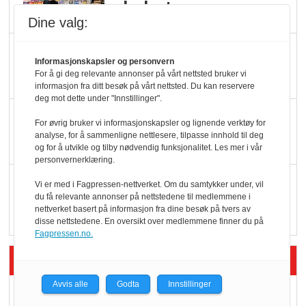
ølsalget
Dine valg:
Færre varer, men fulle
Informasjonskapsler og personvern
hyller
For å gi deg relevante annonser på vårt nettsted bruker vi
informasjon fra ditt besøk på vårt nettsted. Du kan reservere
deg mot dette under "Innstillinger".
KI lager mat i butikken
For øvrig bruker vi informasjonskapsler og lignende verktøy for
analyse, for å sammenligne nettlesere, tilpasse innhold til deg
og for å utvikle og tilby nødvendig funksjonalitet. Les mer i vår
personvernerklæring.
Q passerte 1 milliard i
Vi er med i Fagpressen-nettverket. Om du samtykker under, vil
du få relevante annonser på nettstedene til medlemmene i
Rema i 2025
nettverket basert på informasjon fra dine besøk på tvers av
disse nettstedene. En oversikt over medlemmene finner du på
Fagpressen.no.
Siste artikler - Økologisk
Avvis alle
Godta
Innstillinger
Kolonihagens norske