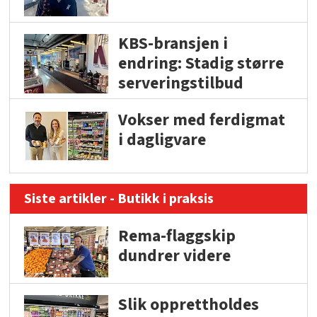
KBS-bransjen i
endring: Stadig større
serveringstilbud
Vokser med ferdigmat
i dagligvare
Siste artikler - Butikk i praksis
Rema-flaggskip
dundrer videre
Slik opprettholdes