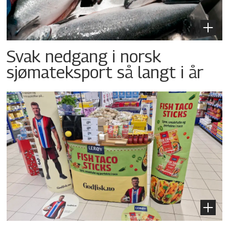
Svak nedgang i norsk
sjømateksport så langt i år