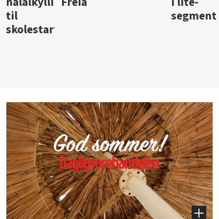
i lite-
segment