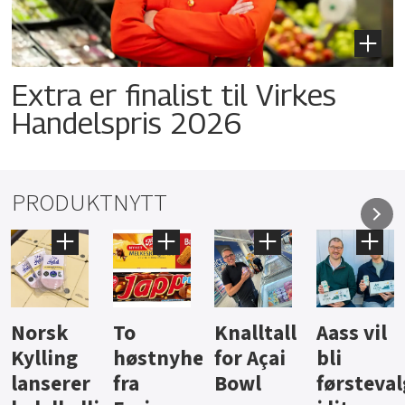
Extra er finalist til Virkes
Handelspris 2026
PRODUKTNYTT
Knalltall
Aass vil
Brus og
Hard
ter
for Açai
bli
jus fra
iste fra
Bowl
førstevalg
Berentsen
Hansa