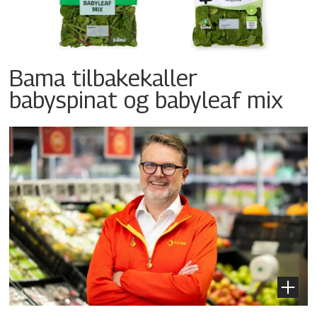
Bama tilbakekaller
babyspinat og babyleaf mix