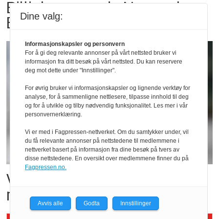
Billigbonanza da Norge slo
Dine valg:
Elfenbenkysten
Informasjonskapsler og personvern
For å gi deg relevante annonser på vårt nettsted bruker vi
informasjon fra ditt besøk på vårt nettsted. Du kan reservere
deg mot dette under "Innstillinger".
For øvrig bruker vi informasjonskapsler og lignende verktøy for
analyse, for å sammenligne nettlesere, tilpasse innhold til deg
og for å utvikle og tilby nødvendig funksjonalitet. Les mer i vår
personvernerklæring.
Vi er med i Fagpressen-nettverket. Om du samtykker under, vil
du få relevante annonser på nettstedene til medlemmene i
nettverket basert på informasjon fra dine besøk på tvers av
disse nettstedene. En oversikt over medlemmene finner du på
Fagpressen.no.
Vil vokse i brusmarkedet
med Dr Pepper
Avvis alle
Godta
Innstillinger