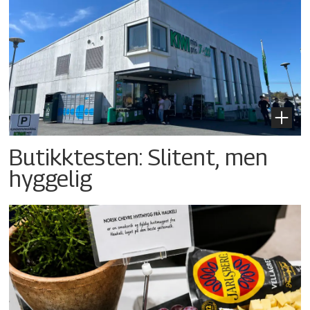
Butikktesten: Slitent, men
hyggelig