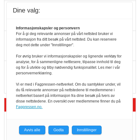
Færre varer, men fulle
Dine valg:
hyller
Informasjonskapsler og personvern
For å gi deg relevante annonser på vårt nettsted bruker vi
KI lager mat i butikken
informasjon fra ditt besøk på vårt nettsted. Du kan reservere
deg mot dette under "Innstillinger".
For øvrig bruker vi informasjonskapsler og lignende verktøy for
analyse, for å sammenligne nettlesere, tilpasse innhold til deg
Q passerte 1 milliard i
og for å utvikle og tilby nødvendig funksjonalitet. Les mer i vår
personvernerklæring.
Rema i 2025
Vi er med i Fagpressen-nettverket. Om du samtykker under, vil
du få relevante annonser på nettstedene til medlemmene i
nettverket basert på informasjon fra dine besøk på tvers av
disse nettstedene. En oversikt over medlemmene finner du på
Siste artikler - Økologisk
Fagpressen.no.
Kolonihagens norske
yoghurt: Trues av
Avvis alle
Godta
Innstillinger
melkemangel