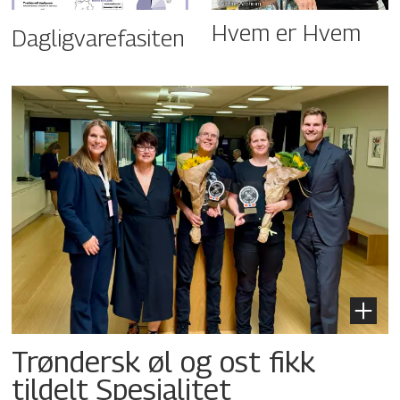
Hvem er Hvem
Dagligvarefasiten
Trøndersk øl og ost fikk
tildelt Spesialitet