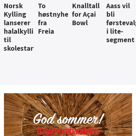
Knalltall
Aass vil
Brus og
Hard
ter
for Açai
bli
jus fra
iste fra
Bowl
førstevalg
Berentsen
Hansa
i lite-
segment