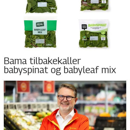
Bama tilbakekaller
babyspinat og babyleaf mix