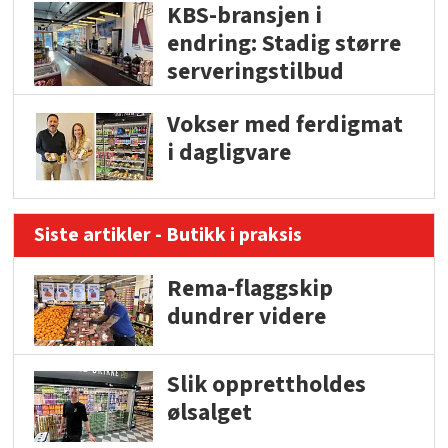
KBS-bransjen i
endring: Stadig større
serveringstilbud
Vokser med ferdigmat
i dagligvare
Siste artikler - Butikk i praksis
Rema-flaggskip
dundrer videre
Slik opprettholdes
ølsalget