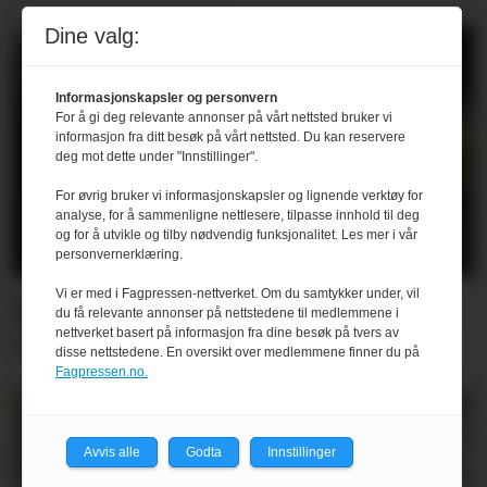
Dine valg:
Informasjonskapsler og personvern
For å gi deg relevante annonser på vårt nettsted bruker vi
informasjon fra ditt besøk på vårt nettsted. Du kan reservere
deg mot dette under "Innstillinger".
For øvrig bruker vi informasjonskapsler og lignende verktøy for
analyse, for å sammenligne nettlesere, tilpasse innhold til deg
og for å utvikle og tilby nødvendig funksjonalitet. Les mer i vår
personvernerklæring.
Vi er med i Fagpressen-nettverket. Om du samtykker under, vil
Bestillings-rush i foodora før
du få relevante annonser på nettstedene til medlemmene i
storkampen
nettverket basert på informasjon fra dine besøk på tvers av
disse nettstedene. En oversikt over medlemmene finner du på
Fagpressen.no.
Avvis alle
Godta
Innstillinger