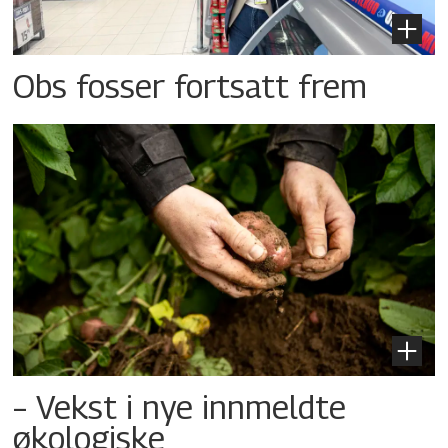
Obs fosser fortsatt frem
– Vekst i nye innmeldte
økologiske