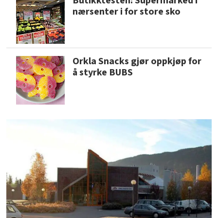
Butikktesten: Supermarked i
nærsenter i for store sko
Orkla Snacks gjør oppkjøp for
å styrke BUBS