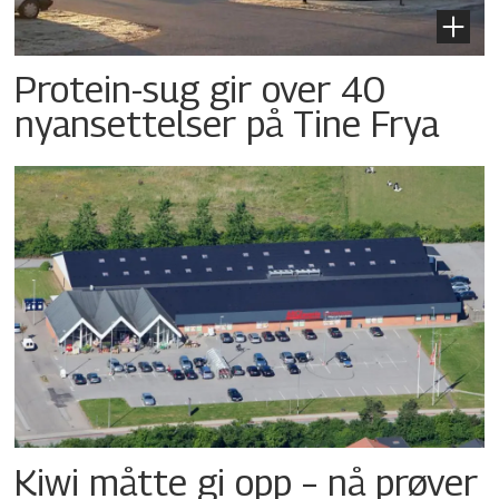
Protein-sug gir over 40
nyansettelser på Tine Frya
Kiwi måtte gi opp – nå prøver