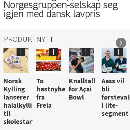
Norgesgruppen-selskap seg
igjen med dansk lavpris
PRODUKTNYTT
Knalltall
Aass vil
Brus og
Hard
ter
for Açai
bli
jus fra
iste fra
Bowl
førstevalg
Berentsen
Hansa
i lite-
segment