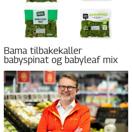
Bama tilbakekaller
babyspinat og babyleaf mix