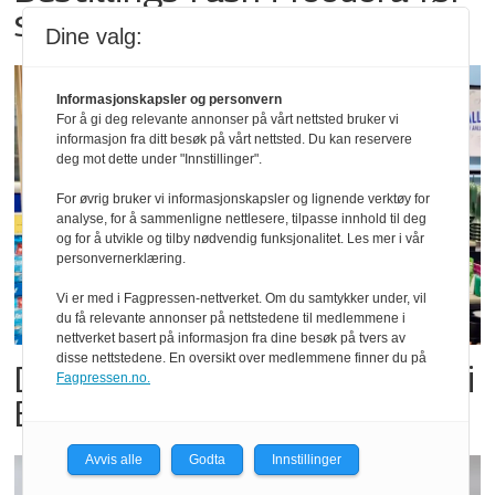
storkampen
Dine valg:
Informasjonskapsler og personvern
For å gi deg relevante annonser på vårt nettsted bruker vi
informasjon fra ditt besøk på vårt nettsted. Du kan reservere
deg mot dette under "Innstillinger".
For øvrig bruker vi informasjonskapsler og lignende verktøy for
analyse, for å sammenligne nettlesere, tilpasse innhold til deg
og for å utvikle og tilby nødvendig funksjonalitet. Les mer i vår
personvernerklæring.
Vi er med i Fagpressen-nettverket. Om du samtykker under, vil
du få relevante annonser på nettstedene til medlemmene i
nettverket basert på informasjon fra dine besøk på tvers av
disse nettstedene. En oversikt over medlemmene finner du på
Dette er landets beste Post i
Fagpressen.no.
Butikk
Avvis alle
Godta
Innstillinger