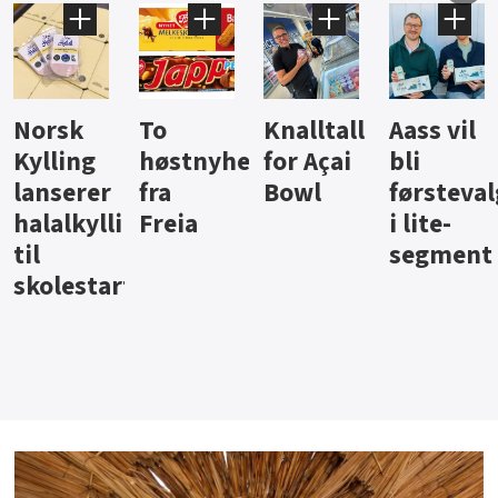
Knalltall
Aass vil
Brus og
Hard
ter
for Açai
bli
jus fra
iste fra
Bowl
førstevalg
Berentsen
Hansa
i lite-
segment