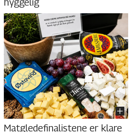
hyggelig
Matgledefinalistene er klare