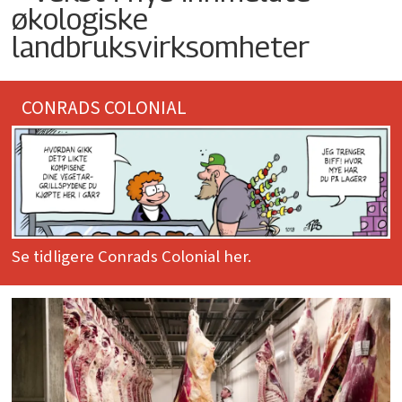
økologiske
landbruksvirksomheter
CONRADS COLONIAL
Se tidligere Conrads Colonial her.