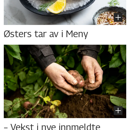
Østers tar av i Meny
– Vekst i nye innmeldte