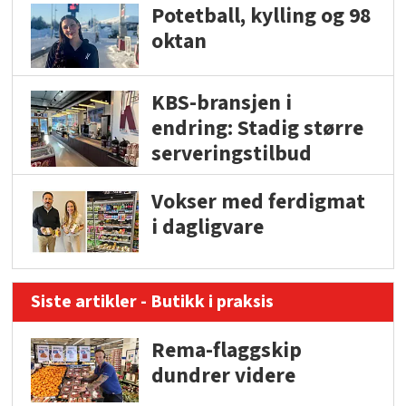
Potetball, kylling og 98
oktan
KBS-bransjen i
endring: Stadig større
serveringstilbud
Vokser med ferdigmat
i dagligvare
Siste artikler - Butikk i praksis
Rema-flaggskip
dundrer videre