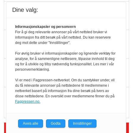
Slik opprettholdes
Dine valg:
ølsalget
Informasjonskapsler og personvern
For å gi deg relevante annonser på vårt nettsted bruker vi
Færre varer, men fulle
informasjon fra ditt besøk på vårt nettsted. Du kan reservere
deg mot dette under "Innstillinger".
hyller
For øvrig bruker vi informasjonskapsler og lignende verktøy for
analyse, for å sammenligne nettlesere, tilpasse innhold til deg
og for å utvikle og tilby nødvendig funksjonalitet. Les mer i vår
KI lager mat i butikken
personvernerklæring.
Vi er med i Fagpressen-nettverket. Om du samtykker under, vil
du få relevante annonser på nettstedene til medlemmene i
nettverket basert på informasjon fra dine besøk på tvers av
Q passerte 1 milliard i
disse nettstedene. En oversikt over medlemmene finner du på
Rema i 2025
Fagpressen.no.
Avvis alle
Godta
Innstillinger
Siste artikler - Økologisk