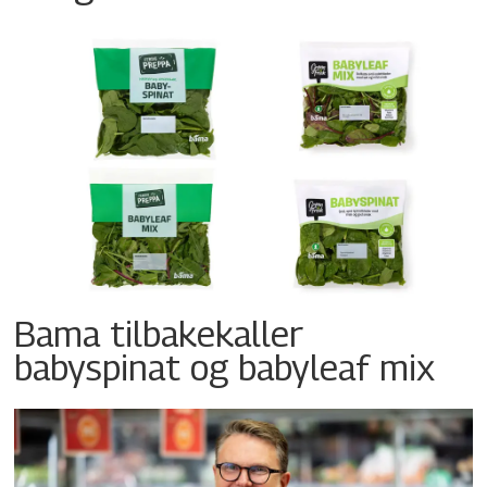
Bama tilbakekaller
babyspinat og babyleaf mix