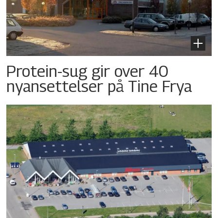
Protein-sug gir over 40
nyansettelser på Tine Frya