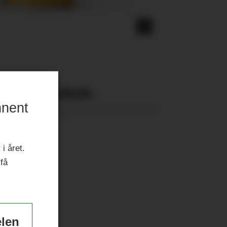
Nyeste eAvis:
nnent
i året.
 få
elen