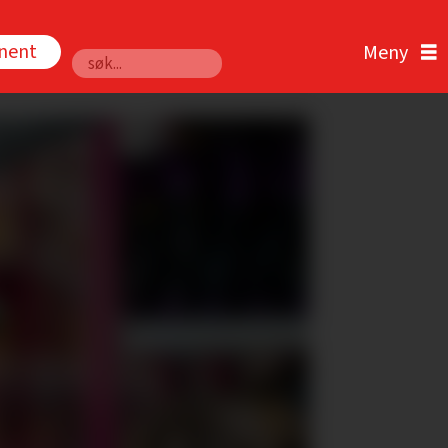
nnent
Søk