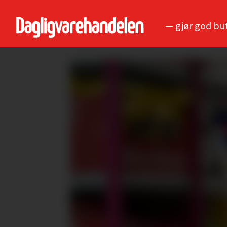
— gjør god bu