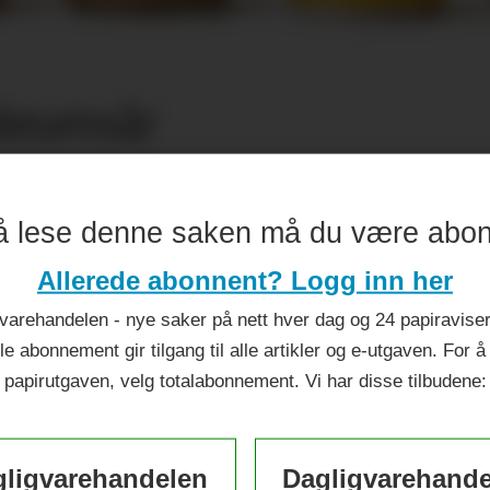
ileumsår
å lese denne saken må du være abo
Allerede abonnent? Logg inn her
varehandelen - nye saker på nett hver dag og 24 papiraviser 
le abonnement gir tilgang til alle artikler og e-utgaven. For å
papirutgaven, velg totalabonnement. Vi har disse tilbudene:
ligvarehandelen
Dagligvarehand