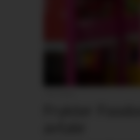
Foodora
Frykter Foodo
avtale