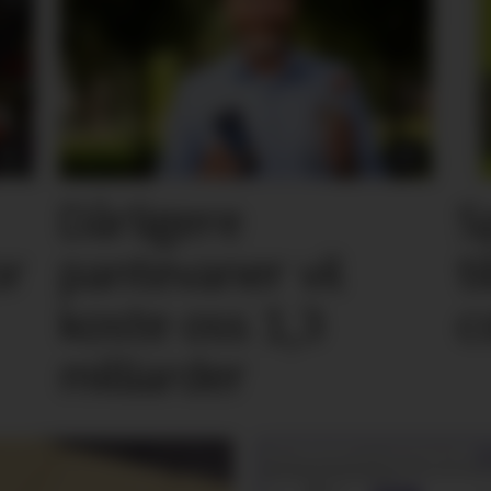
Dårligere
S
or
pantevaner vil
t
koste oss 1,3
c
milliarder