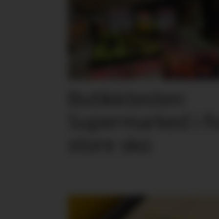
Butikktesten:
Supermarked i f
store sko