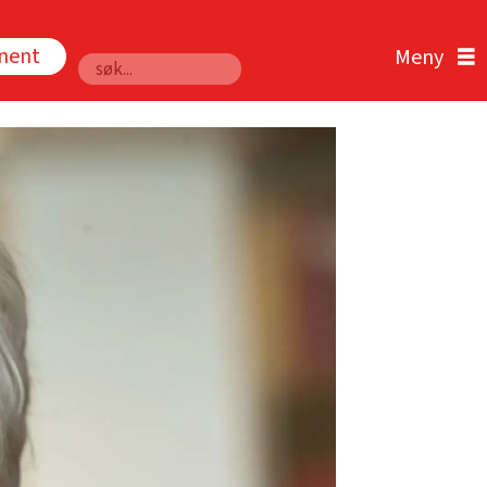
nnent
Søk