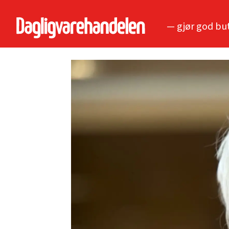
— gjør god bu