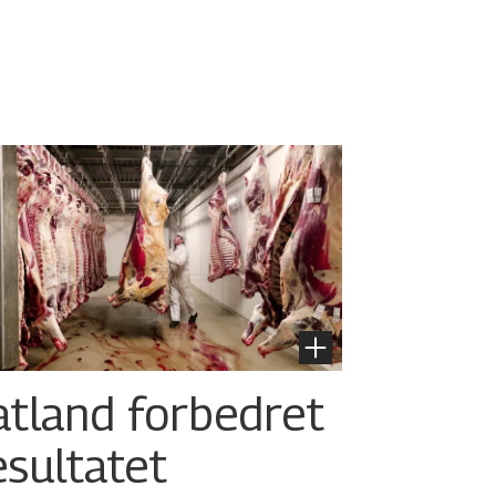
atland forbedret
esultatet