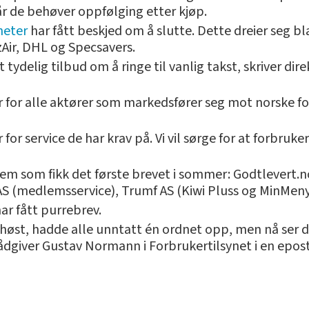
r de behøver oppfølging etter kjøp.
heter
har fått beskjed om å slutte. Dette dreier seg 
zAir, DHL og Specsavers.
 tydelig tilbud om å ringe til vanlig takst, skriver dir
 for alle aktører som markedsfører seg mot norske fo
 for service de har krav på. Vi vil sørge for at forbru
dem som fikk det første brevet i sommer: Godtlevert.
S (medlemsservice), Trumf AS (Kiwi Pluss og MinMeny
ar fått purrebrev.
 høst, hadde alle unntatt én ordnet opp, men nå ser det 
 rådgiver Gustav Normann i Forbrukertilsynet i en epos