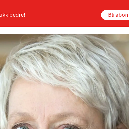
tikk bedre!
Bli abo