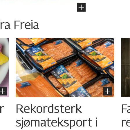
ra Freia
r
Rekordsterk
F
sjømateksport i
r