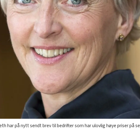
eth har på nytt sendt brev til bedrifter som har ulovlig høye priser på 