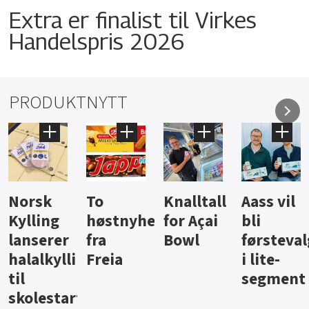
Extra er finalist til Virkes
Handelspris 2026
PRODUKTNYTT
Knalltall
Aass vil
Brus og
Hard
ter
for Açai
bli
jus fra
iste fra
Bowl
førstevalg
Berentsen
Hansa
i lite-
segment