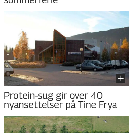
Protein-sug gir over 40
nyansettelser på Tine Frya