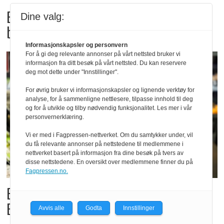
Bama tilbakekaller
Dine valg:
babyspinat og babyleaf mix
Informasjonskapsler og personvern
For å gi deg relevante annonser på vårt nettsted bruker vi
informasjon fra ditt besøk på vårt nettsted. Du kan reservere
deg mot dette under "Innstillinger".
For øvrig bruker vi informasjonskapsler og lignende verktøy for
analyse, for å sammenligne nettlesere, tilpasse innhold til deg
og for å utvikle og tilby nødvendig funksjonalitet. Les mer i vår
personvernerklæring.
Vi er med i Fagpressen-nettverket. Om du samtykker under, vil
du få relevante annonser på nettstedene til medlemmene i
nettverket basert på informasjon fra dine besøk på tvers av
disse nettstedene. En oversikt over medlemmene finner du på
Fagpressen.no.
Billigbonanza da Norge slo
Elfenbenkysten
Avvis alle
Godta
Innstillinger