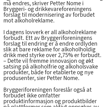
må endres, skriver Petter Nome i
Bryggeri- og drikkevareforeningens
forslag til modernisering av forbudet
mot alkoholreklame.
I dagens lovverk er all alkoholreklame
forbudt. Ett av Bryggeriforeningens
forslag til endring er å endre ordlyden
slik at bare reklame for alkoholholdig
drikk med styrke over 2,75% er forbudt.
– Dette vil fremme innovasjon og økt
satsing på alkoholfrie og alkoholsvake
produkter, både for etablerte og nye
produsenter, sier Petter Nome.
Bryggeriforeningen foreslår også at
forbudet ikke omfatter
produktinformasjon og produktbilder
på plattformer som aktivt oppsøkes av