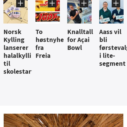
Knalltall
Aass vil
Brus og
Hard
ter
for Açai
bli
jus fra
iste fra
Bowl
førstevalg
Berentsen
Hansa
i lite-
segment