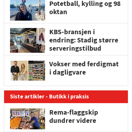
Potetball, kylling og 98
oktan
KBS-bransjen i
endring: Stadig større
serveringstilbud
Vokser med ferdigmat
i dagligvare
Siste artikler - Butikk i praksis
Rema-flaggskip
dundrer videre