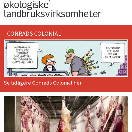
økologiske
landbruksvirksomheter
CONRADS COLONIAL
Se tidligere Conrads Colonial her.