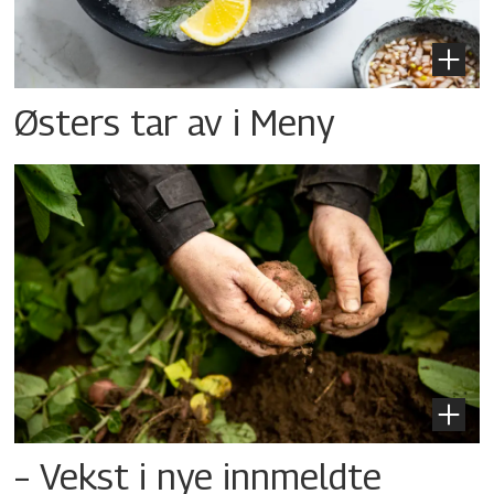
Østers tar av i Meny
– Vekst i nye innmeldte