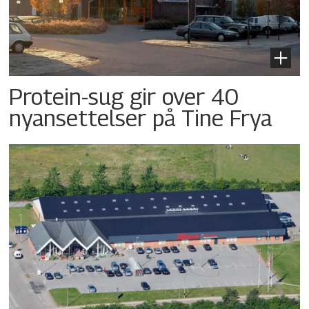
Protein-sug gir over 40
nyansettelser på Tine Frya