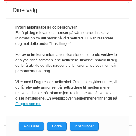
Kolonihagens norske
Dine valg:
yoghurt: Trues av
melkemangel
Informasjonskapsler og personvern
For å gi deg relevante annonser på vårt nettsted bruker vi
informasjon fra ditt besøk på vårt nettsted. Du kan reservere
Marit Kolby vant
deg mot dette under "Innstillinger".
Økologisk Norge sin
For øvrig bruker vi informasjonskapsler og lignende verktøy for
hederspris
analyse, for å sammenligne nettlesere, tilpasse innhold til deg
og for å utvikle og tilby nødvendig funksjonalitet. Les mer i vår
personvernerklæring.
Blir enklere å velge
Vi er med i Fagpressen-nettverket. Om du samtykker under, vil
økologisk i butikkhylla
du få relevante annonser på nettstedene til medlemmene i
nettverket basert på informasjon fra dine besøk på tvers av
disse nettstedene. En oversikt over medlemmene finner du på
Kolonihagen sliter
Fagpressen.no.
med å få tak i nok melk
Avvis alle
Godta
Innstillinger
Rapport: Økokundene