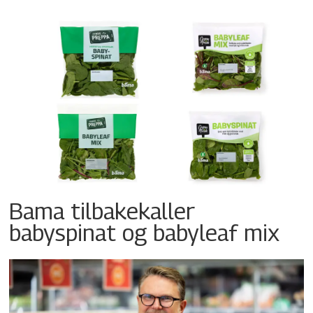
Bama tilbakekaller
babyspinat og babyleaf mix