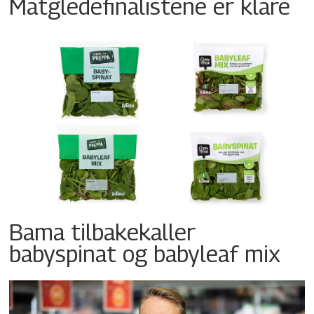
Matgledefinalistene er klare
Bama tilbakekaller
babyspinat og babyleaf mix