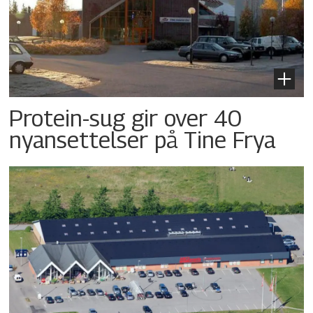
Protein-sug gir over 40
nyansettelser på Tine Frya