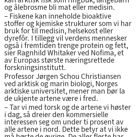
kan arktisk fisk som ringbuk, langebarn
og ålebrosme bli mat eller medisin.
– Fiskene kan inneholde bioaktive
stoffer og kjemiske strukturer som vi har
bruk for til medisin, helsekost eller
dyrefôr. I tillegg vil verdens mennesker
også i fremtiden trenge protein og fett,
sier Ragnhild Whitaker ved Nofima, et
av Europas største næringsrettede
forskningsinstitutt.
Professor Jørgen Schou Christiansen
ved arktisk og marin biologi, Norges
arktiske universitet, mener man bør la
de ukjente artene være i fred.
– Tar vi med torsk og de artene vi høster
i dag, så dreier den kommersielle
interessen seg om under ti prosent av
alle artene i nord. Dette betyr at vi ikke
må høste de øvrige. De aller fleste har