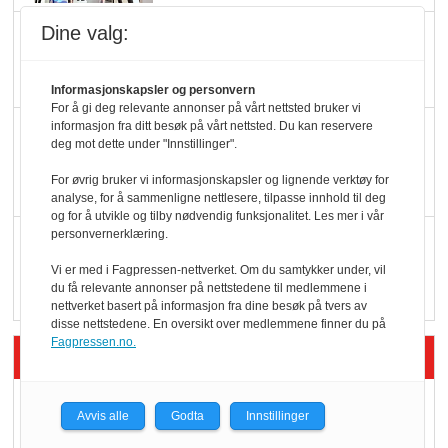
Dine valg:
Potetball, kylling og 98
oktan
Informasjonskapsler og personvern
For å gi deg relevante annonser på vårt nettsted bruker vi
informasjon fra ditt besøk på vårt nettsted. Du kan reservere
KBS-bransjen i
deg mot dette under "Innstillinger".
endring: Stadig større
For øvrig bruker vi informasjonskapsler og lignende verktøy for
serveringstilbud
analyse, for å sammenligne nettlesere, tilpasse innhold til deg
og for å utvikle og tilby nødvendig funksjonalitet. Les mer i vår
personvernerklæring.
Vokser med ferdigmat
i dagligvare
Vi er med i Fagpressen-nettverket. Om du samtykker under, vil
du få relevante annonser på nettstedene til medlemmene i
nettverket basert på informasjon fra dine besøk på tvers av
disse nettstedene. En oversikt over medlemmene finner du på
Fagpressen.no.
Siste artikler - Butikk i praksis
Rema-flaggskip
Avvis alle
Godta
Innstillinger
dundrer videre