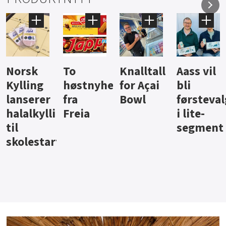
Knalltall
Aass vil
Brus og
Hard
ter
for Açai
bli
jus fra
iste fra
Bowl
førstevalg
Berentsen
Hansa
i lite-
segment