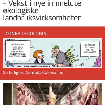
– Vekst i nye innmeldte
økologiske
landbruksvirksomheter
CONRADS COLONIAL
Se tidligere Conrads Colonial her.