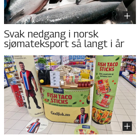
Svak nedgang i norsk
sjømateksport så langt i år