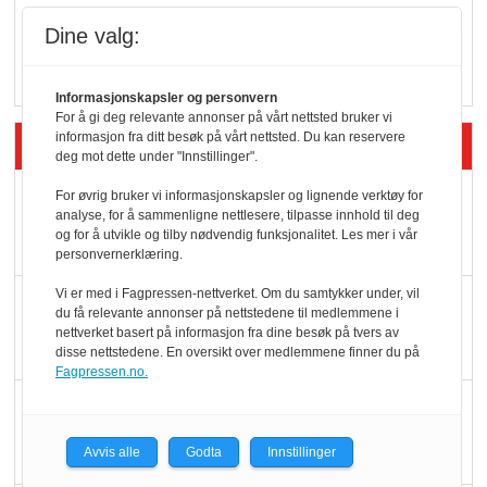
Vokser med ferdigmat
Dine valg:
i dagligvare
Informasjonskapsler og personvern
For å gi deg relevante annonser på vårt nettsted bruker vi
informasjon fra ditt besøk på vårt nettsted. Du kan reservere
Siste artikler - Butikk i praksis
deg mot dette under "Innstillinger".
Rema-flaggskip
For øvrig bruker vi informasjonskapsler og lignende verktøy for
analyse, for å sammenligne nettlesere, tilpasse innhold til deg
dundrer videre
og for å utvikle og tilby nødvendig funksjonalitet. Les mer i vår
personvernerklæring.
Vi er med i Fagpressen-nettverket. Om du samtykker under, vil
Slik opprettholdes
du få relevante annonser på nettstedene til medlemmene i
ølsalget
nettverket basert på informasjon fra dine besøk på tvers av
disse nettstedene. En oversikt over medlemmene finner du på
Fagpressen.no.
Færre varer, men fulle
hyller
Avvis alle
Godta
Innstillinger