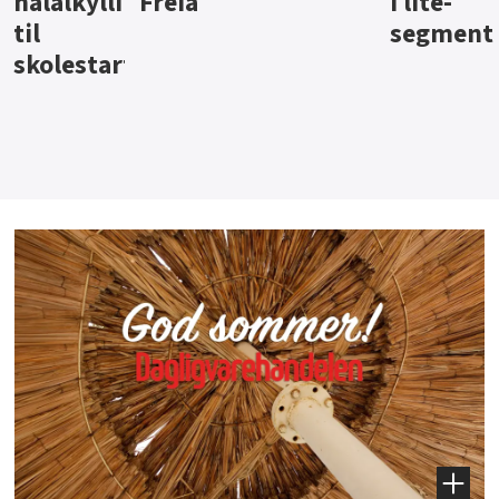
i lite-
segment