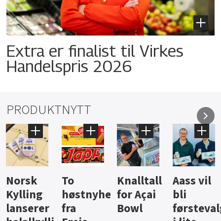
Extra er finalist til Virkes
Handelspris 2026
PRODUKTNYTT
Knalltall
Aass vil
Brus og
Hard
ter
for Açai
bli
jus fra
iste fra
Bowl
førstevalg
Berentsen
Hansa