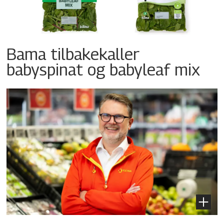
Bama tilbakekaller
babyspinat og babyleaf mix