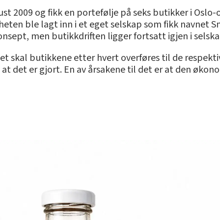
t 2009 og fikk en portefølje på seks butikker i Oslo
n ble lagt inn i et eget selskap som fikk navnet Sma
onsept, men butikkdriften ligger fortsatt igjen i selsk
et skal butikkene etter hvert overføres til de respekt
 at det er gjort. En av årsakene til det er at den øko