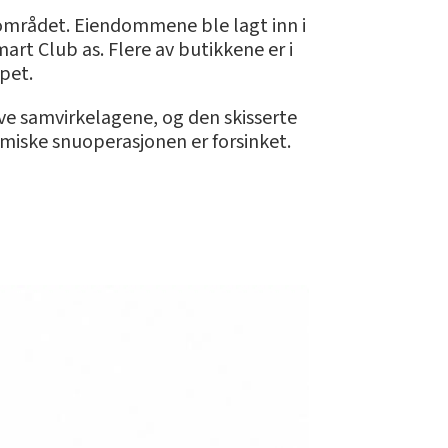
-området. Eiendommene ble lagt inn i
rt Club as. Flere av butikkene er i
apet.
ive samvirkelagene, og den skisserte
nomiske snuoperasjonen er forsinket.