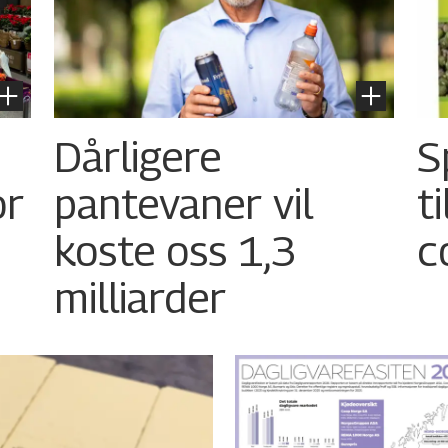
Dårligere
S
or
pantevaner vil
t
koste oss 1,3
c
milliarder