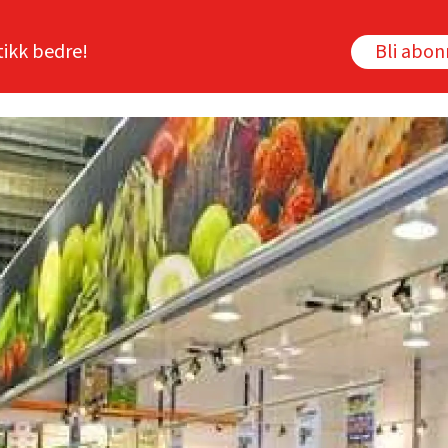
tikk bedre!
Bli abo