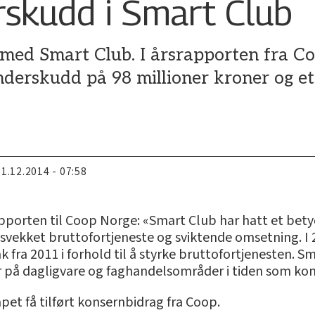
rskudd i Smart Club
t med Smart Club. I årsrapporten fra C
underskudd på 98 millioner kroner og 
11.12.2014 - 07:58
rapporten til Coop Norge: «Smart Club har hatt et bet
svekket bruttofortjeneste og sviktende omsetning. I 2
k fra 2011 i forhold til å styrke bruttofortjenesten. S
er på dagligvare og faghandelsområder i tiden som k
pet få tilført konsernbidrag fra Coop.