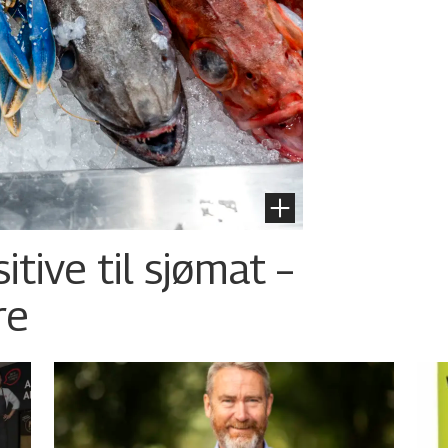
tive til sjømat –
re