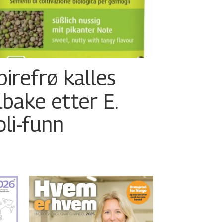
pirefrø kalles
ilbake etter E.
oli-funn