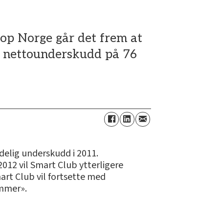
oop Norge går det frem at
et nettounderskudd på 76
ydelig underskudd i 2011.
012 vil Smart Club ytterligere
mart Club vil fortsette med
ommer».