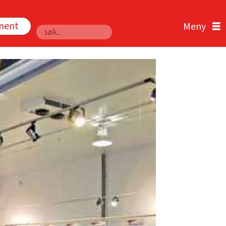
nnent
Søk