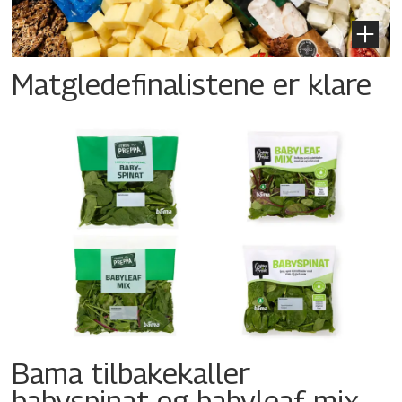
Matgledefinalistene er klare
Bama tilbakekaller
babyspinat og babyleaf mix