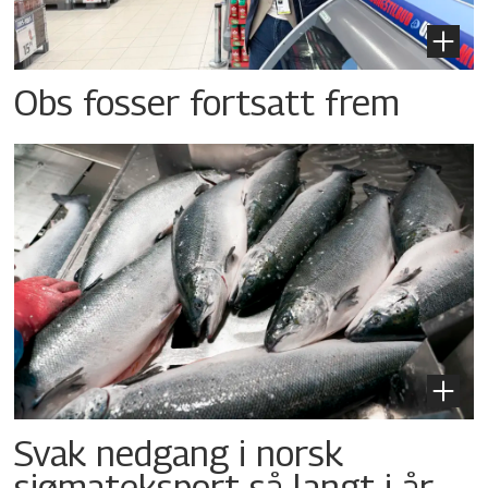
Obs fosser fortsatt frem
Svak nedgang i norsk
sjømateksport så langt i år