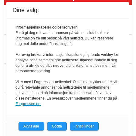
Dine valg:
Rema-flaggskip
dundrer videre
Informasjonskapsler og personvern
For å gi deg relevante annonser på vårt nettsted bruker vi
informasjon fra ditt besøk på vårt nettsted. Du kan reservere
Slik opprettholdes
deg mot dette under "Innstillinger".
ølsalget
For øvrig bruker vi informasjonskapsler og lignende verktøy for
analyse, for å sammenligne nettlesere, tilpasse innhold til deg
og for å utvikle og tilby nødvendig funksjonalitet. Les mer i vår
Færre varer, men fulle
personvernerklæring.
hyller
Vi er med i Fagpressen-nettverket. Om du samtykker under, vil
du få relevante annonser på nettstedene til medlemmene i
nettverket basert på informasjon fra dine besøk på tvers av
disse nettstedene. En oversikt over medlemmene finner du på
KI lager mat i butikken
Fagpressen.no.
Avvis alle
Godta
Innstillinger
Q passerte 1 milliard i