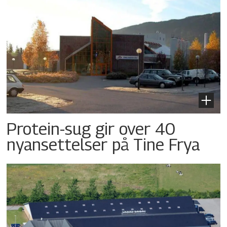
Protein-sug gir over 40
nyansettelser på Tine Frya