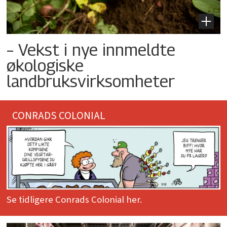
– Vekst i nye innmeldte
økologiske
landbruksvirksomheter
CONRADS COLONIAL
Se tidligere Conrads Colonial her.