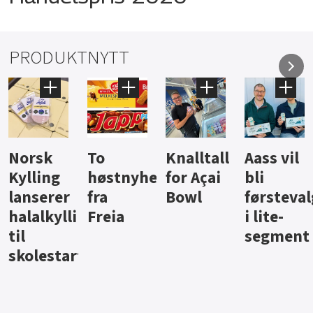
PRODUKTNYTT
Knalltall
Aass vil
Brus og
Hard
ter
for Açai
bli
jus fra
iste fra
Bowl
førstevalg
Berentsen
Hansa
i lite-
segment