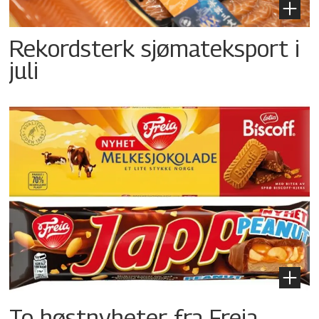
Rekordsterk sjømateksport i
juli
To høstnyheter fra Freia