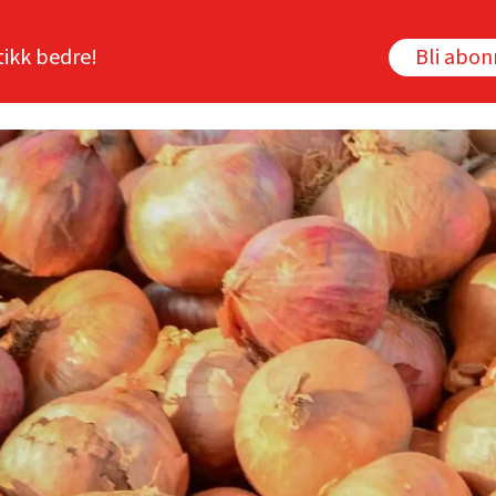
tikk bedre!
Bli abo