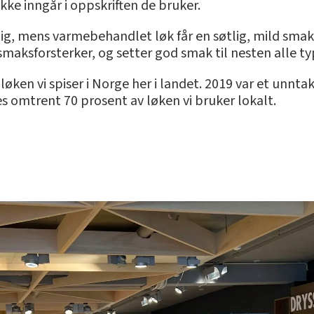
 ikke inngår i oppskriften de bruker.
lig, mens varmebehandlet løk får en søtlig, mild smak. 
maksforsterker, og setter god smak til nesten alle ty
ken vi spiser i Norge her i landet. 2019 var et unntaks
es omtrent 70 prosent av løken vi bruker lokalt.