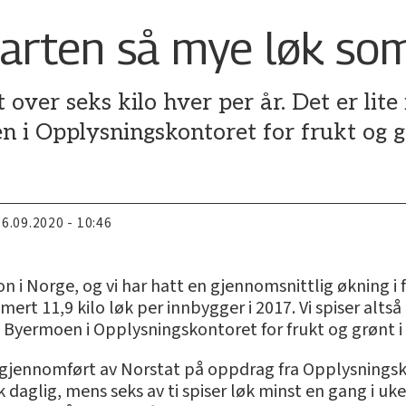
parten så mye løk som
 over seks kilo hver per år. Det er lite 
n i Opplysningskontoret for frukt og g
16.09.2020 - 10:46
rson i Norge, og vi har hatt en gjennomsnittlig økning i 
ert 11,9 kilo løk per innbygger i 2017. Vi spiser alt
d Byermoen i Opplysningskontoret for frukt og grønt 
gjennomført av Norstat på oppdrag fra Opplysningskon
løk daglig, mens seks av ti spiser løk minst en gang i 