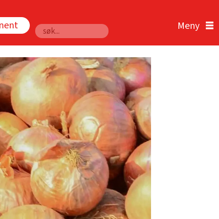
nnent
Søk