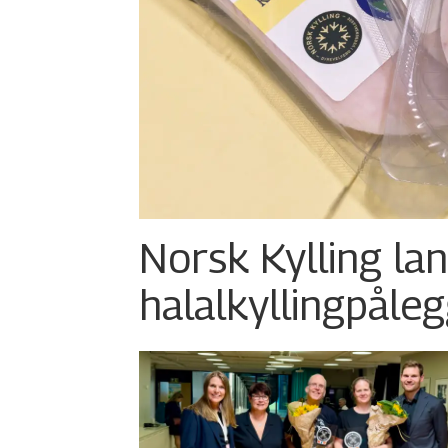
Norsk Kylling la
halalkylling­påleg