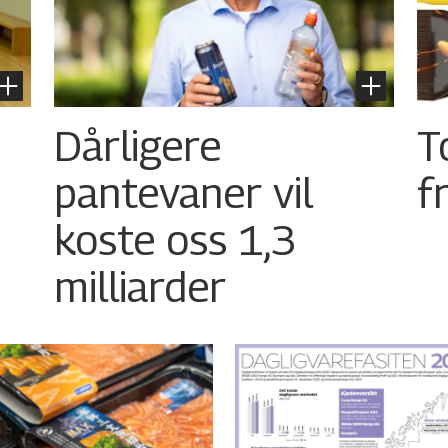
Dårligere
T
pantevaner vil
f
koste oss 1,3
milliarder