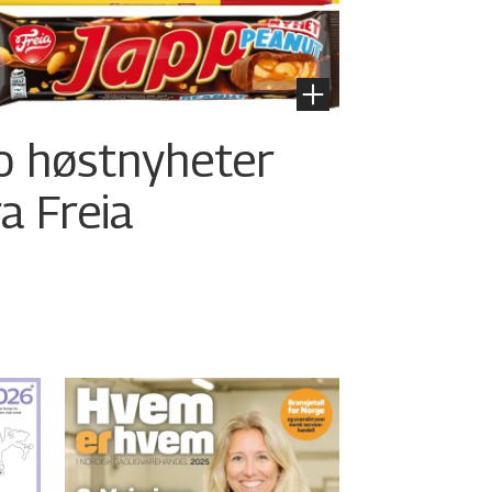
o høstnyheter
ra Freia