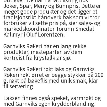
butikker. De har nå fått listing hos
Joker, Spar, Meny og Bunnpris. Dette er
meget gode produkter og det ligger et
tradisjonsrikt håndverk bak som vi tror
forbruker vil sette pris på, sier salgs- og
markedskoordinator Torunn Smedal
Kallmyr i Oluf Lorentzen.
Garnviks Røkeri har en lang rekke
produkter, mesteparten av dem
kortreist fra krystallklar sjø.
Garnviks Røkeri røkt laks og Garnviks
Røkeri røkt ørret er begge stykker på 200
g, røkt på bøkeflis med unik smak, klar
til servering.
Laksen finnes også speket, varmrøkt og
med Garnviks egen krydderblanding.