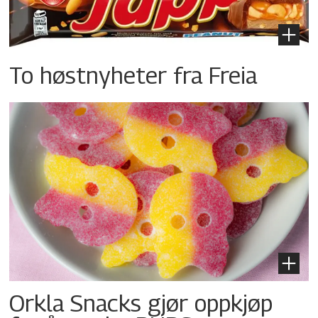
To høstnyheter fra Freia
Orkla Snacks gjør oppkjøp