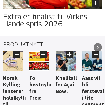
Extra er finalist til Virkes
Handelspris 2026
PRODUKTNYTT
Knalltall
Aass vil
Brus og
Hard
ter
for Açai
bli
jus fra
iste fra
Bowl
førstevalg
Berentsen
Hansa
i lite-
segment