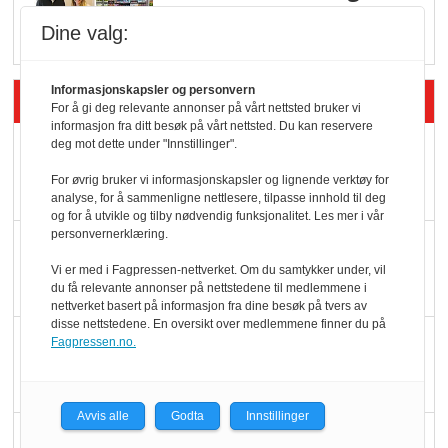
i dagligvare
Dine valg:
Informasjonskapsler og personvern
Siste artikler - Butikk i praksis
For å gi deg relevante annonser på vårt nettsted bruker vi
informasjon fra ditt besøk på vårt nettsted. Du kan reservere
deg mot dette under "Innstillinger".
Rema-flaggskip
dundrer videre
For øvrig bruker vi informasjonskapsler og lignende verktøy for
analyse, for å sammenligne nettlesere, tilpasse innhold til deg
og for å utvikle og tilby nødvendig funksjonalitet. Les mer i vår
personvernerklæring.
Slik opprettholdes
ølsalget
Vi er med i Fagpressen-nettverket. Om du samtykker under, vil
du få relevante annonser på nettstedene til medlemmene i
nettverket basert på informasjon fra dine besøk på tvers av
disse nettstedene. En oversikt over medlemmene finner du på
Færre varer, men fulle
Fagpressen.no.
hyller
Avvis alle
Godta
Innstillinger
KI lager mat i butikken