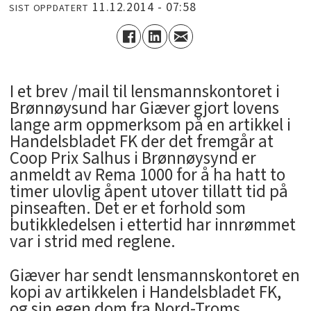
11.12.2014 - 07:58
SIST OPPDATERT
I et brev /mail til lensmannskontoret i
Brønnøysund har Giæver gjort lovens
lange arm oppmerksom på en artikkel i
Handelsbladet FK der det fremgår at
Coop Prix Salhus i Brønnøysynd er
anmeldt av Rema 1000 for å ha hatt to
timer ulovlig åpent utover tillatt tid på
pinseaften. Det er et forhold som
butikkledelsen i ettertid har innrømmet
var i strid med reglene.
Giæver har sendt lensmannskontoret en
kopi av artikkelen i Handelsbladet FK,
og sin egen dom fra Nord-Troms