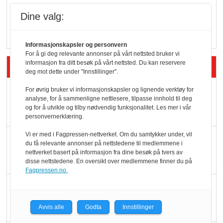
Vokser med ferdigmat
Dine valg:
i dagligvare
Informasjonskapsler og personvern
For å gi deg relevante annonser på vårt nettsted bruker vi
informasjon fra ditt besøk på vårt nettsted. Du kan reservere
Siste artikler - Butikk i praksis
deg mot dette under "Innstillinger".
Rema-flaggskip
For øvrig bruker vi informasjonskapsler og lignende verktøy for
analyse, for å sammenligne nettlesere, tilpasse innhold til deg
dundrer videre
og for å utvikle og tilby nødvendig funksjonalitet. Les mer i vår
personvernerklæring.
Vi er med i Fagpressen-nettverket. Om du samtykker under, vil
Slik opprettholdes
du få relevante annonser på nettstedene til medlemmene i
ølsalget
nettverket basert på informasjon fra dine besøk på tvers av
disse nettstedene. En oversikt over medlemmene finner du på
Fagpressen.no.
Færre varer, men fulle
hyller
Avvis alle
Godta
Innstillinger