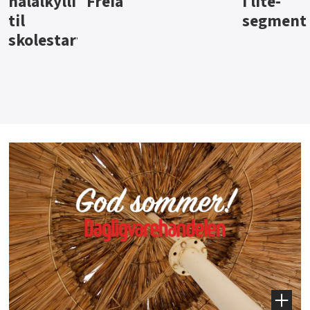
i lite-
segment