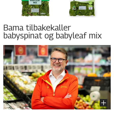
Bama tilbakekaller
babyspinat og babyleaf mix