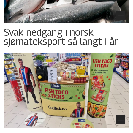
Svak nedgang i norsk
sjømateksport så langt i år