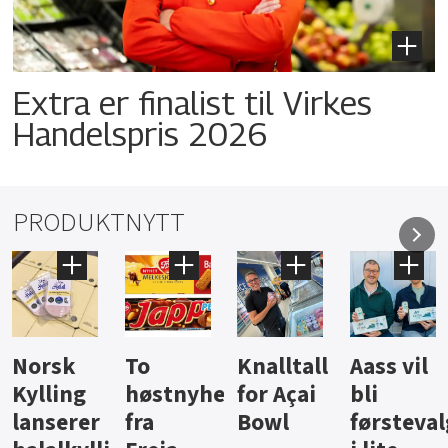
Extra er finalist til Virkes
Handelspris 2026
PRODUKTNYTT
Knalltall
Aass vil
Brus og
Hard
ter
for Açai
bli
jus fra
iste fra
Bowl
førstevalg
Berentsen
Hansa