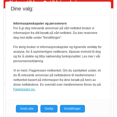
Siste artikler - Butikk i praksis
Dine valg:
Rema-flaggskip
dundrer videre
Informasjonskapsler og personvern
For å gi deg relevante annonser på vårt nettsted bruker vi
informasjon fra ditt besøk på vårt nettsted. Du kan reservere
deg mot dette under "Innstillinger".
Slik opprettholdes
ølsalget
For øvrig bruker vi informasjonskapsler og lignende verktøy for
analyse, for å sammenligne nettlesere, tilpasse innhold til deg
og for å utvikle og tilby nødvendig funksjonalitet. Les mer i vår
personvernerklæring.
Færre varer, men fulle
Vi er med i Fagpressen-nettverket. Om du samtykker under, vil
hyller
du få relevante annonser på nettstedene til medlemmene i
nettverket basert på informasjon fra dine besøk på tvers av
disse nettstedene. En oversikt over medlemmene finner du på
KI lager mat i butikken
Fagpressen.no.
Avvis alle
Godta
Innstillinger
Q passerte 1 milliard i