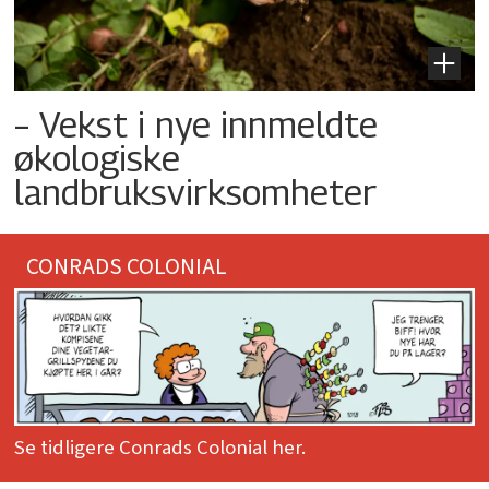
– Vekst i nye innmeldte
økologiske
landbruksvirksomheter
CONRADS COLONIAL
Se tidligere Conrads Colonial her.