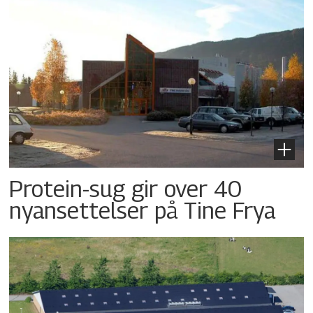
Protein-sug gir over 40
nyansettelser på Tine Frya