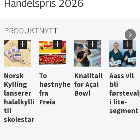
Handelspris 2026
PRODUKTNYTT
Knalltall
Aass vil
Brus og
Hard
ter
for Açai
bli
jus fra
iste fra
Bowl
førstevalg
Berentsen
Hansa
i lite-
segment