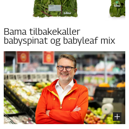
Bama tilbakekaller
babyspinat og babyleaf mix