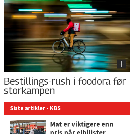
Bestillings-rush i foodora før
storkampen
Siste artikler - KBS
Mat er viktigere enn
pris når elbilister