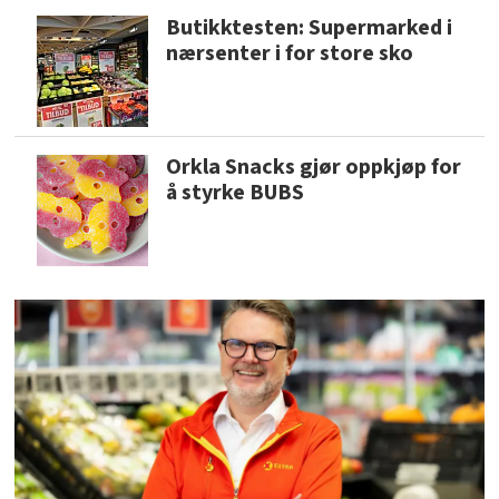
Butikktesten: Supermarked i
nærsenter i for store sko
Orkla Snacks gjør oppkjøp for
å styrke BUBS