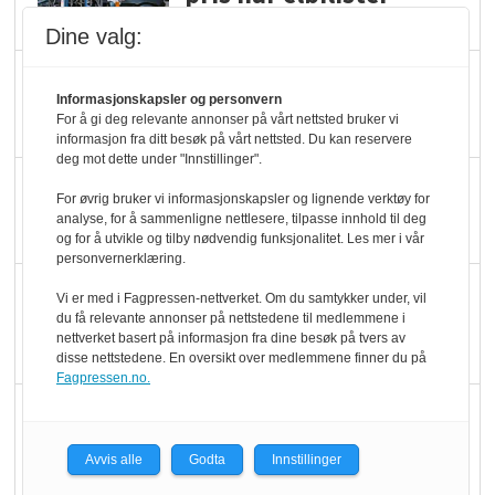
velger ladestopp
Dine valg:
Ti bensinstasjoner
Informasjonskapsler og personvern
legger ned hver måned
For å gi deg relevante annonser på vårt nettsted bruker vi
informasjon fra ditt besøk på vårt nettsted. Du kan reservere
deg mot dette under "Innstillinger".
Potetball, kylling og 98
For øvrig bruker vi informasjonskapsler og lignende verktøy for
oktan
analyse, for å sammenligne nettlesere, tilpasse innhold til deg
og for å utvikle og tilby nødvendig funksjonalitet. Les mer i vår
personvernerklæring.
KBS-bransjen i
Vi er med i Fagpressen-nettverket. Om du samtykker under, vil
endring: Stadig større
du få relevante annonser på nettstedene til medlemmene i
nettverket basert på informasjon fra dine besøk på tvers av
serveringstilbud
disse nettstedene. En oversikt over medlemmene finner du på
Fagpressen.no.
Vokser med ferdigmat
i dagligvare
Avvis alle
Godta
Innstillinger