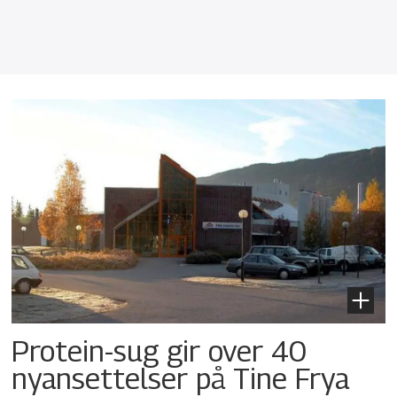
Protein-sug gir over 40
nyansettelser på Tine Frya