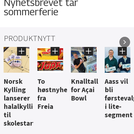
Nyhetsbrevet tar
sommerferie
PRODUKTNYTT
Knalltall
Aass vil
Brus og
Hard
ter
for Açai
bli
jus fra
iste fra
Bowl
førstevalg
Berentsen
Hansa
i lite-
segment