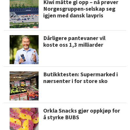
Kiwi måtte gi opp – nå prøver
Norgesgruppen-selskap seg
igjen med dansk lavpris
Dårligere pantevaner vil
koste oss 1,3 milliarder
Butikktesten: Supermarked i
nærsenter i for store sko
Orkla Snacks gjør oppkjøp for
å styrke BUBS