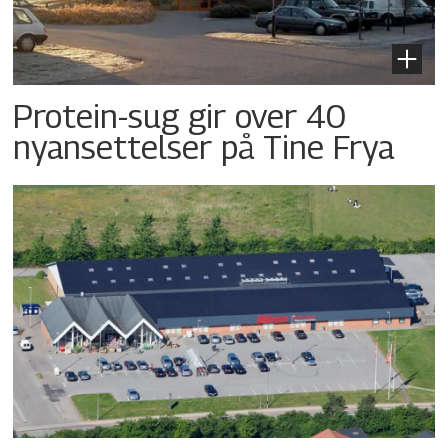
Protein-sug gir over 40
nyansettelser på Tine Frya