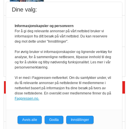
oktan
Dine valg:
KBS-bransjen i
Informasjonskapsler og personvern
endring: Stadig større
For å gi deg relevante annonser på vårt nettsted bruker vi
informasjon fra ditt besøk på vårt nettsted. Du kan reservere
serveringstilbud
deg mot dette under "Innstillinger".
For øvrig bruker vi informasjonskapsler og lignende verktøy for
Vokser med ferdigmat
analyse, for å sammenligne nettlesere, tilpasse innhold til deg
i dagligvare
og for å utvikle og tilby nødvendig funksjonalitet. Les mer i vår
personvernerklæring.
Vi er med i Fagpressen-nettverket. Om du samtykker under, vil
du få relevante annonser på nettstedene til medlemmene i
Siste artikler - Butikk i praksis
nettverket basert på informasjon fra dine besøk på tvers av
disse nettstedene. En oversikt over medlemmene finner du på
Fagpressen.no.
Rema-flaggskip
dundrer videre
Avvis alle
Godta
Innstillinger