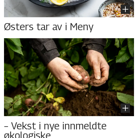
Østers tar av i Meny
– Vekst i nye innmeldte
økologiske