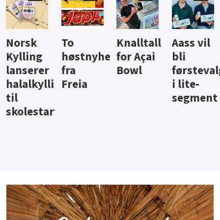
Knalltall
Aass vil
Brus og
Hard
ter
for Açai
bli
jus fra
iste fra
Bowl
førstevalg
Berentsen
Hansa
i lite-
segment