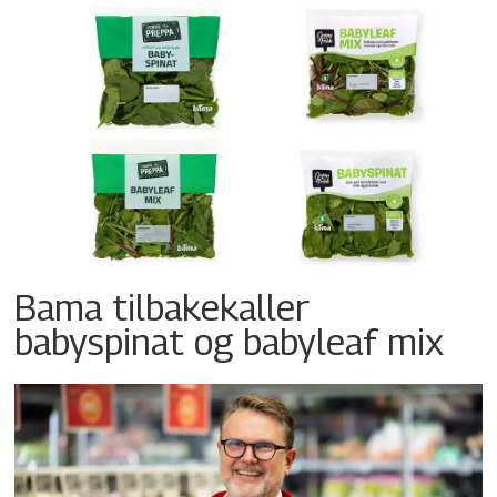
Bama tilbakekaller
babyspinat og babyleaf mix