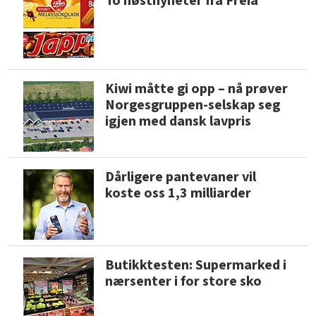
To høstnyheter fra Freia
Kiwi måtte gi opp – nå prøver
Norgesgruppen-selskap seg
igjen med dansk lavpris
Dårligere pantevaner vil
koste oss 1,3 milliarder
Butikktesten: Supermarked i
nærsenter i for store sko