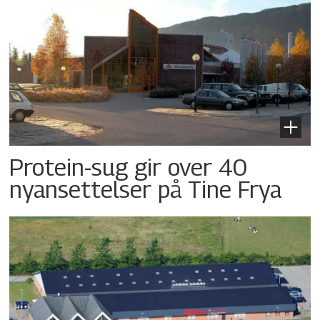
Protein-sug gir over 40
nyansettelser på Tine Frya