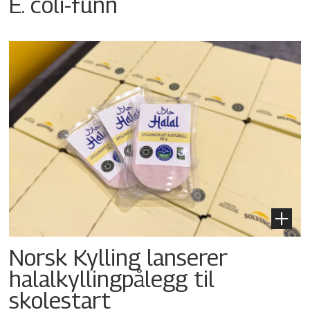
E. coli-funn
Norsk Kylling lanserer
halalkyllingpålegg til
skolestart