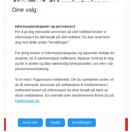
Ti bensinstasjoner
legger ned hver måned
Dine valg:
Informasjonskapsler og personvern
Potetball, kylling og 98
For å gi deg relevante annonser på vårt nettsted bruker vi
oktan
informasjon fra ditt besøk på vårt nettsted. Du kan reservere
deg mot dette under "Innstillinger".
For øvrig bruker vi informasjonskapsler og lignende verktøy for
KBS-bransjen i
analyse, for å sammenligne nettlesere, tilpasse innhold til deg
og for å utvikle og tilby nødvendig funksjonalitet. Les mer i vår
endring: Stadig større
personvernerklæring.
serveringstilbud
Vi er med i Fagpressen-nettverket. Om du samtykker under, vil
du få relevante annonser på nettstedene til medlemmene i
Vokser med ferdigmat
nettverket basert på informasjon fra dine besøk på tvers av
disse nettstedene. En oversikt over medlemmene finner du på
i dagligvare
Fagpressen.no.
Siste artikler - Butikk i praksis
Avvis alle
Godta
Innstillinger