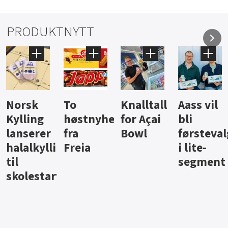
PRODUKTNYTT
Knalltall
Aass vil
Brus og
Hard
ter
for Açai
bli
jus fra
iste fra
Bowl
førstevalg
Berentsen
Hansa
i lite-
segment