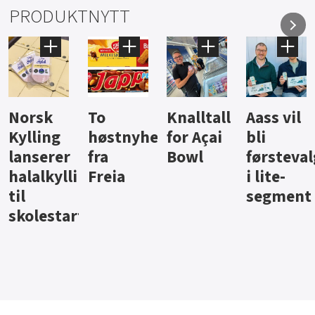
PRODUKTNYTT
Knalltall
Aass vil
Brus og
Hard
ter
for Açai
bli
jus fra
iste fra
Bowl
førstevalg
Berentsen
Hansa
i lite-
segment