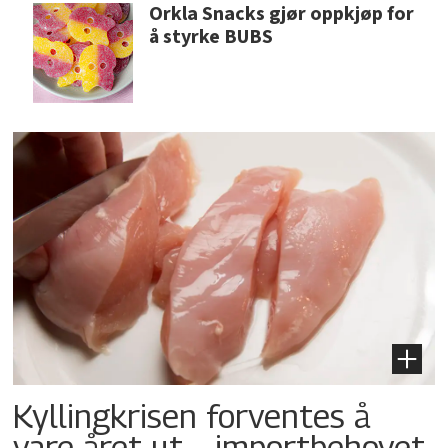
Orkla Snacks gjør oppkjøp for
å styrke BUBS
Kyllingkrisen forventes å
vare året ut – importbehovet