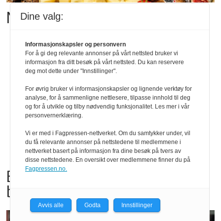
Matgledefinalistene er klare
Dine valg:
Informasjonskapsler og personvern
For å gi deg relevante annonser på vårt nettsted bruker vi
informasjon fra ditt besøk på vårt nettsted. Du kan reservere
deg mot dette under "Innstillinger".
For øvrig bruker vi informasjonskapsler og lignende verktøy for
analyse, for å sammenligne nettlesere, tilpasse innhold til deg
og for å utvikle og tilby nødvendig funksjonalitet. Les mer i vår
personvernerklæring.
Vi er med i Fagpressen-nettverket. Om du samtykker under, vil
du få relevante annonser på nettstedene til medlemmene i
nettverket basert på informasjon fra dine besøk på tvers av
disse nettstedene. En oversikt over medlemmene finner du på
Fagpressen.no.
Bama tilbakekaller
babyspinat og babyleaf mix
Avvis alle
Godta
Innstillinger