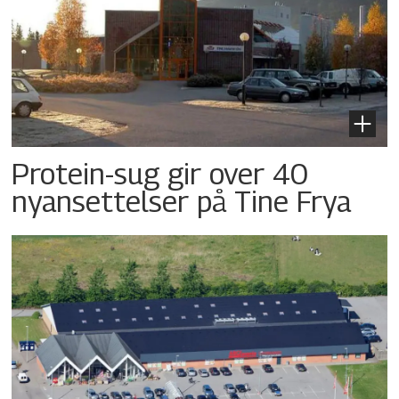
Protein-sug gir over 40
nyansettelser på Tine Frya