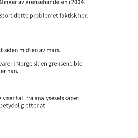
ålinger av grensehandelen i 2004.
r stort dette problemet faktisk her,
st siden midten av mars.
gvarer i Norge siden grensene ble
ier han.
 viser tall fra analyseselskapet
betydelig etter at