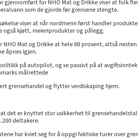
 gjennomført for NHO Mat og Drikke viser at folk fles
neralvann som de gjorde før grensene stengte.
kelse viser at når nordmenn først handler produkter
e også kjøtt, meieriprodukter og pålegg.
r NHO Mat og Drikke at hele 88 prosent, altså nesten n
e åpnes igjen.
spolitikk på autopilot, og se passivt på at avgiftsinntek
anmarks målrettede
sert grensehandel og flytter verdiskaping hjem.
B at det er knyttet stor usikkerhet til grensehandelstal
.200 deltakere.
ene har kviet seg for å oppgi faktiske turer over gren