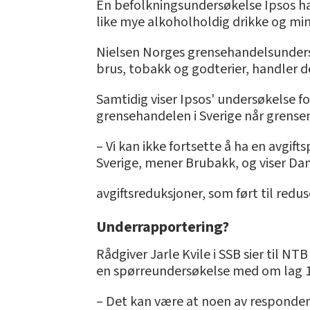
En befolkningsundersøkelse Ipsos har
like mye alkoholholdig drikke og mi
Nielsen Norges grensehandelsundersø
brus, tobakk og godterier, handler d
Samtidig viser Ipsos' undersøkelse fo
grensehandelen i Sverige når grensen
– Vi kan ikke fortsette å ha en avgift
Sverige, mener Brubakk, og viser D
avgiftsreduksjoner, som ført til redu
Underrapportering?
Rådgiver Jarle Kvile i SSB sier til NT
en spørreundersøkelse med om lag 1
– Det kan være at noen av respondent