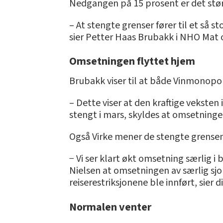
Nedgangen på 15 prosent er det størs
– At stengte grenser fører til et så s
sier Petter Haas Brubakk i NHO Mat 
Omsetningen flyttet hjem
Brubakk viser til at både Vinmonopol
– Dette viser at den kraftige veksten
stengt i mars, skyldes at omsetningen
Også Virke mener de stengte grensene
− Vi ser klart økt omsetning særlig i
Nielsen at omsetningen av særlig sjo
reiserestriksjonene ble innført, sier
Normalen venter