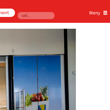
nnent
Søk