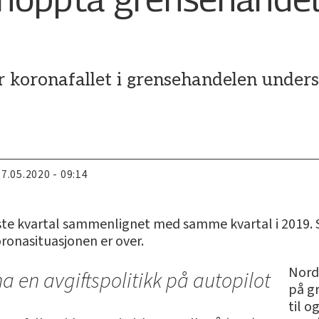
koronafallet i grensehandelen underst
27.05.2020 - 09:14
rste kvartal sammenlignet med samme kvartal i 2019. 
ronasituasjonen er over.
Nord
ha en avgiftspolitikk på autopilot
på g
til o