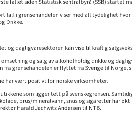
te fallet siden Statistisk sentralbyrå (SSB) startet m
tort fall i grensehandelen viser med all tydelighet hvo
og Drikke.
et og dagligvaresektoren kan vise til kraftig salgsvek
 i omsetning og salg av alkoholholdig drikke og dagli
 fra grensehandelen er flyttet fra Sverige til Norge, s
 har vært positivt for norske virksomheter.
 butikkene som ligger tett på svenskegrensen. Samtidig
kolade, brus/mineralvann, snus og sigaretter har økt 
 direktør Harald Jachwitz Andersen til NTB.