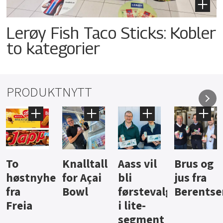
Lerøy Fish Taco Sticks: Kobler
to kategorier
PRODUKTNYTT
Knalltall
Aass vil
Brus og
Hard
ter
for Açai
bli
jus fra
iste fra
Bowl
førstevalg
Berentsen
Hansa
i lite-
segment