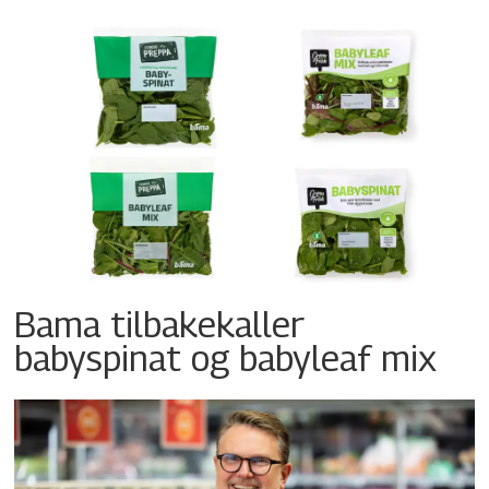
Bama tilbakekaller
babyspinat og babyleaf mix