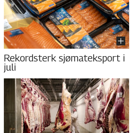
Rekordsterk sjømateksport i
juli