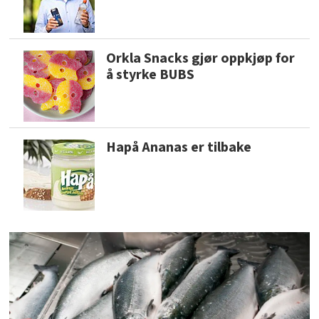
Orkla Snacks gjør oppkjøp for
å styrke BUBS
Hapå Ananas er tilbake