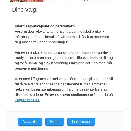
pris når elbilister
Dine valg:
velger ladestopp
Informasjonskapsler og personvern
Ti bensinstasjoner
For å gi deg relevante annonser på vårt nettsted bruker vi
legger ned hver måned
informasjon fra ditt besøk på vårt nettsted. Du kan reservere
deg mot dette under "Innstillinger".
For øvrig bruker vi informasjonskapsler og lignende verktøy for
Potetball, kylling og 98
analyse, for å sammenligne nettlesere, tilpasse innhold til deg
og for å utvikle og tilby nødvendig funksjonalitet. Les mer i vår
oktan
personvernerklæring.
Vi er med i Fagpressen-nettverket. Om du samtykker under, vil
KBS-bransjen i
du få relevante annonser på nettstedene til medlemmene i
nettverket basert på informasjon fra dine besøk på tvers av
endring: Stadig større
disse nettstedene. En oversikt over medlemmene finner du på
serveringstilbud
Fagpressen.no.
Vokser med ferdigmat
Avvis alle
Godta
Innstillinger
i dagligvare