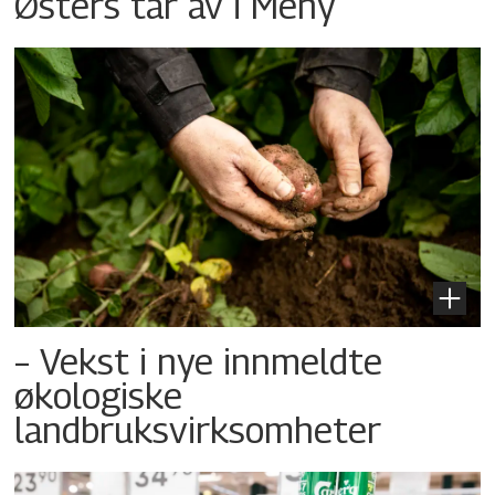
Østers tar av i Meny
– Vekst i nye innmeldte
økologiske
landbruksvirksomheter