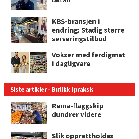
oktan
KBS-bransjen i
endring: Stadig større
serveringstilbud
Vokser med ferdigmat
i dagligvare
Siste artikler - Butikk i praksis
Rema-flaggskip
dundrer videre
Slik opprettholdes