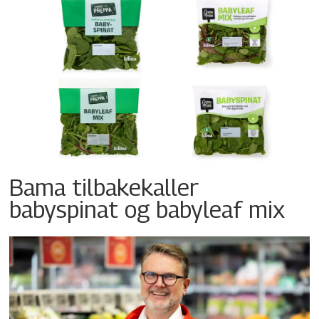
Bama tilbakekaller
babyspinat og babyleaf mix