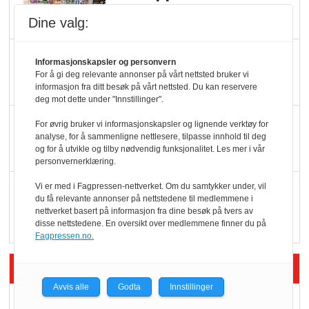
ølsalget
Dine valg:
Færre varer, men fulle
Informasjonskapsler og personvern
hyller
For å gi deg relevante annonser på vårt nettsted bruker vi
informasjon fra ditt besøk på vårt nettsted. Du kan reservere
deg mot dette under "Innstillinger".
KI lager mat i butikken
For øvrig bruker vi informasjonskapsler og lignende verktøy for
analyse, for å sammenligne nettlesere, tilpasse innhold til deg
og for å utvikle og tilby nødvendig funksjonalitet. Les mer i vår
personvernerklæring.
Q passerte 1 milliard i
Vi er med i Fagpressen-nettverket. Om du samtykker under, vil
du få relevante annonser på nettstedene til medlemmene i
Rema i 2025
nettverket basert på informasjon fra dine besøk på tvers av
disse nettstedene. En oversikt over medlemmene finner du på
Fagpressen.no.
Siste artikler - Økologisk
Avvis alle
Godta
Innstillinger
Kolonihagens norske