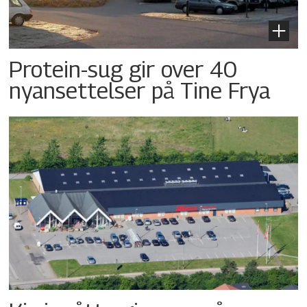
Protein-sug gir over 40
nyansettelser på Tine Frya