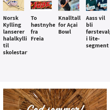
Knalltall
Aass vil
Brus og
Hard
ter
for Açai
bli
jus fra
iste fra
Bowl
førstevalg
Berentsen
Hansa
i lite-
segment