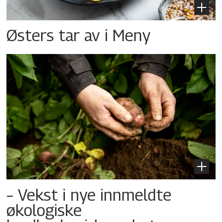
Østers tar av i Meny
– Vekst i nye innmeldte
økologiske