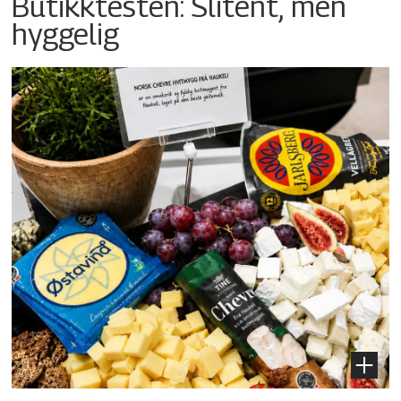
Butikktesten: Slitent, men
hyggelig