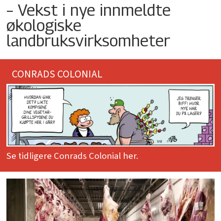
– Vekst i nye innmeldte
økologiske
landbruksvirksomheter
CONRADS COLONIAL
Se tidligere Conrads Colonial her.