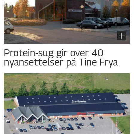
Protein-sug gir over 40
nyansettelser på Tine Frya