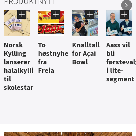
PRODUKTNYTT
Knalltall
Aass vil
Brus og
Hard
ter
for Açai
bli
jus fra
iste fra
Bowl
førstevalg
Berentsen
Hansa
i lite-
segment