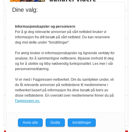
Dine valg:
Slik opprettholdes
ølsalget
Informasjonskapsler og personvern
For å gi deg relevante annonser på vårt nettsted bruker vi
informasjon fra ditt besøk på vårt nettsted. Du kan reservere
deg mot dette under "Innstillinger".
Færre varer, men fulle
hyller
For øvrig bruker vi informasjonskapsler og lignende verktøy for
analyse, for å sammenligne nettlesere, tilpasse innhold til deg
og for å utvikle og tilby nødvendig funksjonalitet. Les mer i vår
personvernerklæring.
KI lager mat i butikken
Vi er med i Fagpressen-nettverket. Om du samtykker under, vil
du få relevante annonser på nettstedene til medlemmene i
nettverket basert på informasjon fra dine besøk på tvers av
disse nettstedene. En oversikt over medlemmene finner du på
Fagpressen.no.
Q passerte 1 milliard i
Rema i 2025
Avvis alle
Godta
Innstillinger