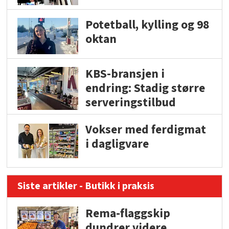
Potetball, kylling og 98
oktan
KBS-bransjen i
endring: Stadig større
serveringstilbud
Vokser med ferdigmat
i dagligvare
Siste artikler - Butikk i praksis
Rema-flaggskip
dundrer videre