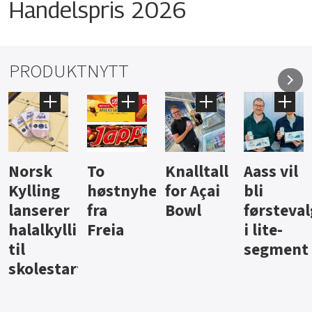
Handelspris 2026
PRODUKTNYTT
Knalltall
Aass vil
Brus og
Hard
ter
for Açai
bli
jus fra
iste fra
Bowl
førstevalg
Berentsen
Hansa
i lite-
segment