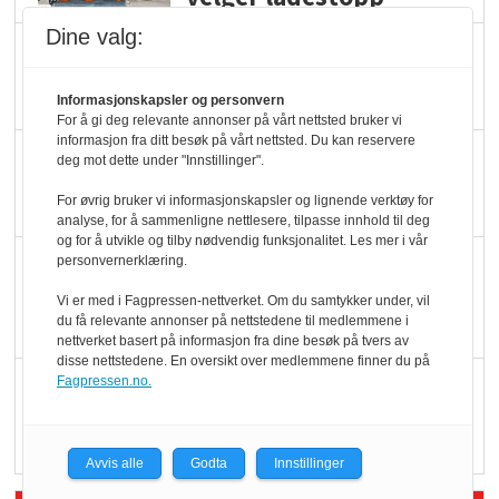
Dine valg:
Ti bensinstasjoner
legger ned hver måned
Informasjonskapsler og personvern
For å gi deg relevante annonser på vårt nettsted bruker vi
informasjon fra ditt besøk på vårt nettsted. Du kan reservere
Potetball, kylling og 98
deg mot dette under "Innstillinger".
oktan
For øvrig bruker vi informasjonskapsler og lignende verktøy for
analyse, for å sammenligne nettlesere, tilpasse innhold til deg
og for å utvikle og tilby nødvendig funksjonalitet. Les mer i vår
KBS-bransjen i
personvernerklæring.
endring: Stadig større
Vi er med i Fagpressen-nettverket. Om du samtykker under, vil
du få relevante annonser på nettstedene til medlemmene i
serveringstilbud
nettverket basert på informasjon fra dine besøk på tvers av
disse nettstedene. En oversikt over medlemmene finner du på
Fagpressen.no.
Vokser med ferdigmat
i dagligvare
Avvis alle
Godta
Innstillinger