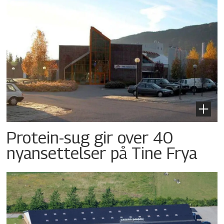
Protein-sug gir over 40
nyansettelser på Tine Frya