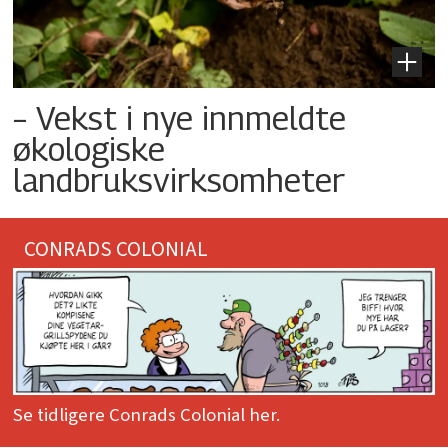
– Vekst i nye innmeldte
økologiske
landbruksvirksomheter
CONRADS COLONIAL
Se tidligere Conrads Colonial her.