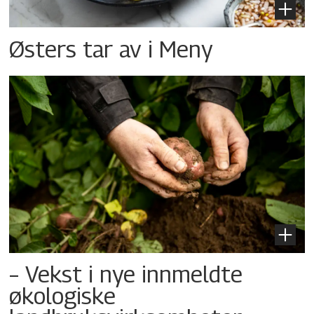
Østers tar av i Meny
– Vekst i nye innmeldte
økologiske