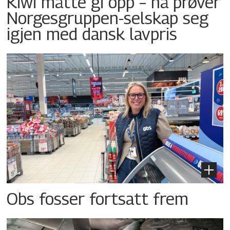
Kiwi måtte gi opp – nå prøver
Norgesgruppen-selskap seg
igjen med dansk lavpris
Obs fosser fortsatt frem