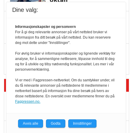
Dine valg:
KBS-bransjen i
endring: Stadig større
Informasjonskapsler og personvern
For å gi deg relevante annonser på vårt nettsted bruker vi
serveringstilbud
informasjon fra ditt besøk på vårt nettsted. Du kan reservere
deg mot dette under "Innstillinger".
Vokser med ferdigmat
For øvrig bruker vi informasjonskapsler og lignende verktøy for
i dagligvare
analyse, for å sammenligne nettlesere, tilpasse innhold til deg
og for å utvikle og tilby nødvendig funksjonalitet. Les mer i vår
personvernerklæring.
Vi er med i Fagpressen-nettverket. Om du samtykker under, vil
Siste artikler - Butikk i praksis
du få relevante annonser på nettstedene til medlemmene i
nettverket basert på informasjon fra dine besøk på tvers av
disse nettstedene. En oversikt over medlemmene finner du på
Rema-flaggskip
Fagpressen.no.
dundrer videre
Avvis alle
Godta
Innstillinger
Slik opprettholdes