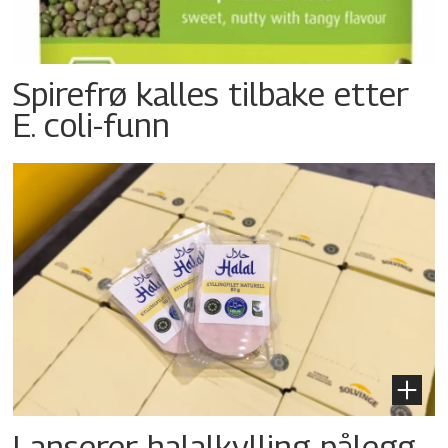
Spirefrø kalles tilbake etter
E. coli-funn
Lanserer halalkylling-­pålegg