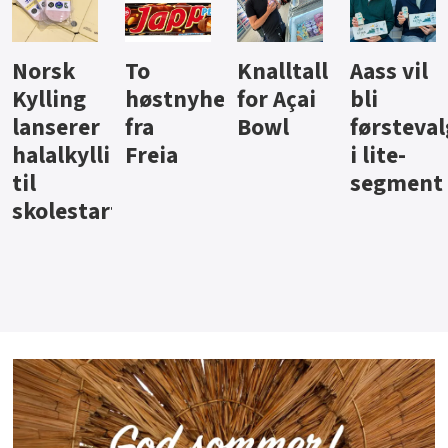
Knalltall
Aass vil
Brus og
Hard
ter
for Açai
bli
jus fra
iste fra
Bowl
førstevalg
Berentsen
Hansa
i lite-
segment