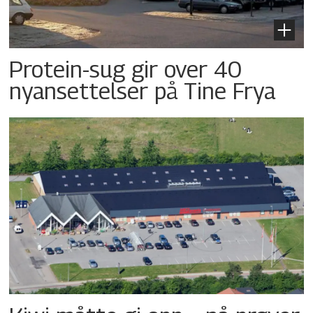
Protein-sug gir over 40
nyansettelser på Tine Frya