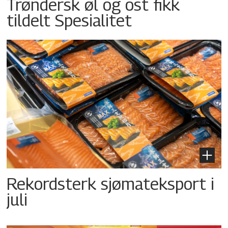
Trøndersk øl og ost fikk
tildelt Spesialitet
Rekordsterk sjømateksport i
juli