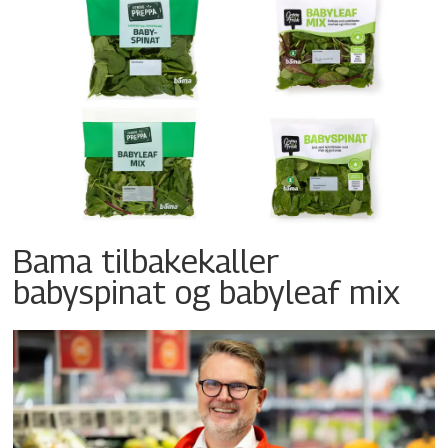
Bama tilbakekaller
babyspinat og babyleaf mix