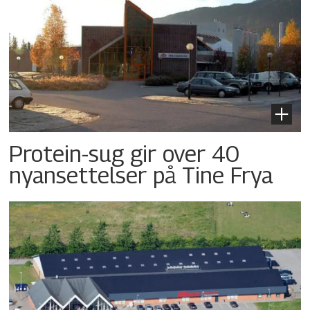
Protein-sug gir over 40
nyansettelser på Tine Frya