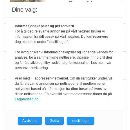
Rema-flaggskip
Dine valg:
dundrer videre
Informasjonskapsler og personvern
Slik opprettholdes
For å gi deg relevante annonser på vårt nettsted bruker vi
informasjon fra ditt besøk på vårt nettsted. Du kan reservere
ølsalget
deg mot dette under "Innstillinger".
For øvrig bruker vi informasjonskapsler og lignende verktøy for
Færre varer, men fulle
analyse, for å sammenligne nettlesere, tilpasse innhold til deg
og for å utvikle og tilby nødvendig funksjonalitet. Les mer i vår
hyller
personvernerklæring.
Vi er med i Fagpressen-nettverket. Om du samtykker under, vil
du få relevante annonser på nettstedene til medlemmene i
KI lager mat i butikken
nettverket basert på informasjon fra dine besøk på tvers av
disse nettstedene. En oversikt over medlemmene finner du på
Fagpressen.no.
Q passerte 1 milliard i
Avvis alle
Godta
Innstillinger
Rema i 2025