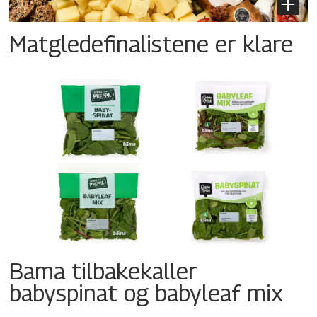
Matgledefinalistene er klare
Bama tilbakekaller
babyspinat og babyleaf mix