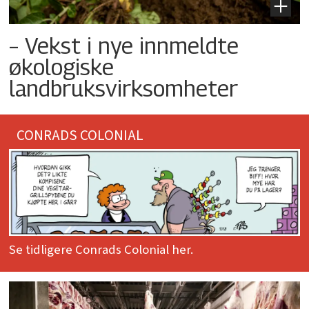
– Vekst i nye innmeldte
økologiske
landbruksvirksomheter
CONRADS COLONIAL
Se tidligere Conrads Colonial her.