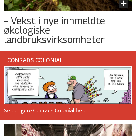
– Vekst i nye innmeldte
økologiske
landbruksvirksomheter
CONRADS COLONIAL
Se tidligere Conrads Colonial her.