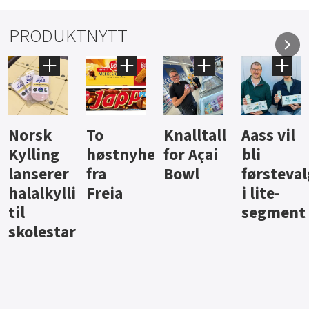
PRODUKTNYTT
Knalltall
Aass vil
Brus og
Hard
ter
for Açai
bli
jus fra
iste fra
Bowl
førstevalg
Berentsen
Hansa
i lite-
segment