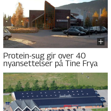
Protein-sug gir over 40
nyansettelser på Tine Frya