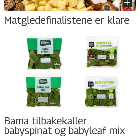
Matgledefinalistene er klare
Bama tilbakekaller
babyspinat og babyleaf mix