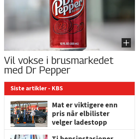
Vil vokse i brusmarkedet
med Dr Pepper
Siste artikler - KBS
Mat er viktigere enn
pris når elbilister
velger ladestopp
Ti bensinstasjoner