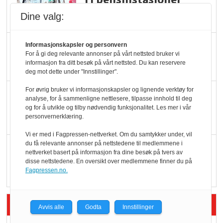
legger ned hver måned
Dine valg:
Potetball, kylling og 98
Informasjonskapsler og personvern
For å gi deg relevante annonser på vårt nettsted bruker vi
oktan
informasjon fra ditt besøk på vårt nettsted. Du kan reservere
deg mot dette under "Innstillinger".
For øvrig bruker vi informasjonskapsler og lignende verktøy for
KBS-bransjen i
analyse, for å sammenligne nettlesere, tilpasse innhold til deg
endring: Stadig større
og for å utvikle og tilby nødvendig funksjonalitet. Les mer i vår
personvernerklæring.
serveringstilbud
Vi er med i Fagpressen-nettverket. Om du samtykker under, vil
du få relevante annonser på nettstedene til medlemmene i
Vokser med ferdigmat
nettverket basert på informasjon fra dine besøk på tvers av
i dagligvare
disse nettstedene. En oversikt over medlemmene finner du på
Fagpressen.no.
Siste artikler - Butikk i praksis
Avvis alle
Godta
Innstillinger