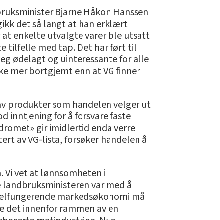
dbruksminister Bjarne Håkon Hanssen
gikk det så langt at han erklært
at enkelte utvalgte varer ble utsatt
 tilfelle med tap. Det har ført til
veg ødelagt og uinteressante for alle
 ikke mer bortgjemt enn at VG finner
g av produkter som handelen velger ut
d inntjening for å forsvare faste
romet» gir imidlertid enda verre
ert av VG-lista, forsøker handelen å
n. Vi vet at lønnsomheten i
tte landbruksministeren var med å
en velfungerende markedsøkonomi må
 ble det innenfor rammen av en