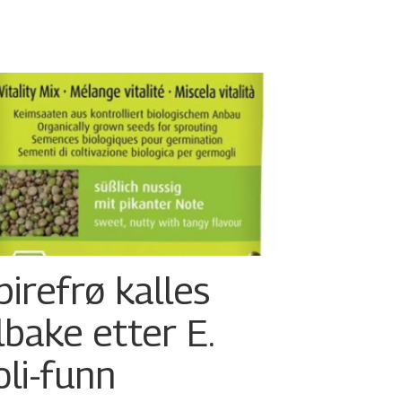
pirefrø kalles
ilbake etter E.
oli-funn