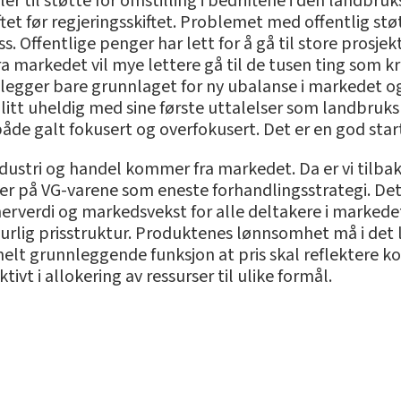
ler til støtte for omstilling i bedriftene i den landbr
øftet før regjeringsskiftet. Problemet med offentlig st
 Offentlige penger har lett for å gå til store prosjekt
ra markedet vil mye lettere gå til de tusen ting som kr
t legger bare grunnlaget for ny ubalanse i markedet o
t litt uheldig med sine første uttalelser som landbru
åde galt fokusert og overfokusert. Det er en god star
ndustri og handel kommer fra markedet. Da er vi tilbake 
r på VG-varene som eneste forhandlingsstrategi. Det 
erverdi og markedsvekst for alle deltakere i markedet
turlig prisstruktur. Produktenes lønnsomhet må i det 
lt grunnleggende funksjon at pris skal reflektere ko
ivt i allokering av ressurser til ulike formål.