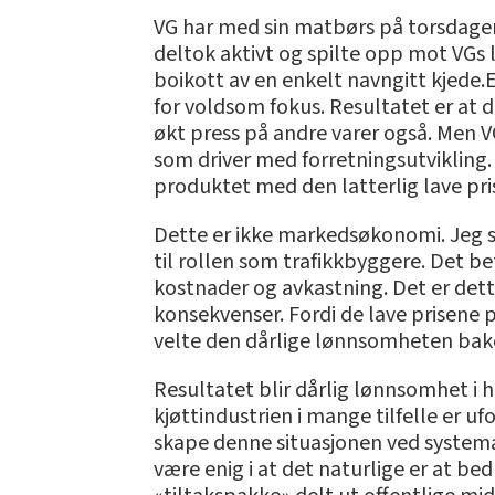
VG har med sin matbørs på torsdager
deltok aktivt og spilte opp mot VGs l
boikott av en enkelt navngitt kjede.
for voldsom fokus. Resultatet er at di
økt press på andre varer også. Men V
som driver med forretningsutvikling. 
produktet med den latterlig lave pri
Dette er ikke markedsøkonomi. Jeg skr
til rollen som trafikkbyggere. Det be
kostnader og avkastning. Det er det
konsekvenser. Fordi de lave prisene p
velte den dårlige lønnsomheten bak
Resultatet blir dårlig lønnsomhet i h
kjøttindustrien i mange tilfelle er u
skape denne situasjonen ved system
være enig i at det naturlige er at be