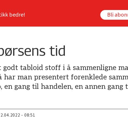
tikk bedre!
Bli abo
børsens tid
godt tabloid stoff i å sammenligne ma
 Så har man presentert forenklede sam
, en gang til handelen, en annen gang ti
22.04.2022 - 08:51