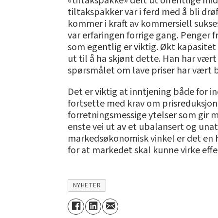
«tiltakspakke» delt ut offentlige mid
tiltakspakker var i ferd med å bli dr
kommer i kraft av kommersiell suksess.
var erfaringen forrige gang. Penger f
som egentlig er viktig. Økt kapasite
ut til å ha skjønt dette. Han har vær
spørsmålet om lave priser har vært b
Det er viktig at inntjening både for i
fortsette med krav om prisreduksjone
forretningsmessige ytelser som gir m
enste vei ut av et ubalansert og una
markedsøkonomisk vinkel er det en he
for at markedet skal kunne virke effekt
NYHETER