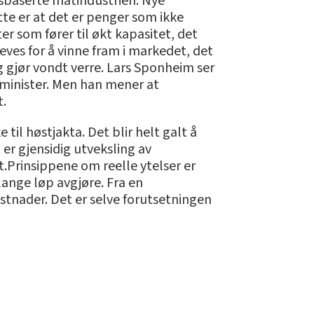
uksbaserte matindustrien. Nye
øtte er at det er penger som ikke
er som fører til økt kapasitet, det
eves for å vinne fram i markedet, det
g gjør vondt verre. Lars Sponheim ser
ksminister. Men han mener at
t.
til høstjakta. Det blir helt galt å
er gjensidig utveksling av
.Prinsippene om reelle ytelser er
lange løp avgjøre. Fra en
stnader. Det er selve forutsetningen