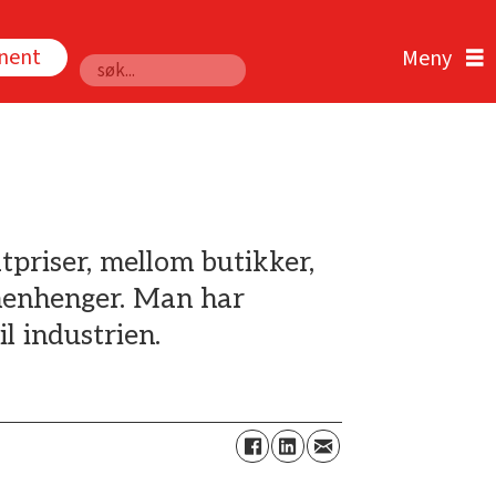
nnent
Søk
tpriser, mellom butikker,
menhenger. Man har
l industrien.