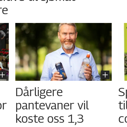
re
Dårligere
S
or
pantevaner vil
t
koste oss 1,3
c