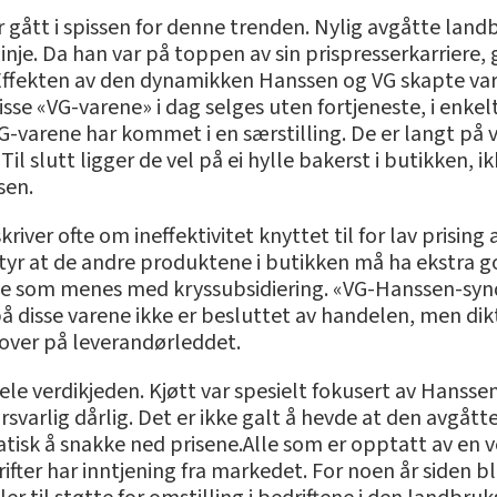
 gått i spissen for denne trenden. Nylig avgåtte lan
inje. Da han var på toppen av sin prispresserkarriere, 
Effekten av den dynamikken Hanssen og VG skapte var 
sse «VG-varene» i dag selges uten fortjeneste, i enkelte
G-varene har kommet i en særstilling. De er langt på 
Til slutt ligger de vel på ei hylle bakerst i butikken,
sen.
iver ofte om ineffektivitet knyttet til for lav prisin
tyr at de andre produktene i butikken må ha ekstra go
te som menes med kryssubsidiering. «VG-Hanssen-synd
å disse varene ikke er besluttet av handelen, men dikt
over på leverandørleddet.
ele verdikjeden. Kjøtt var spesielt fokusert av Hansse
forsvarlig dårlig. Det er ikke galt å hevde at den avgå
atisk å snakke ned prisene.Alle som er opptatt av 
drifter har inntjening fra markedet. For noen år siden