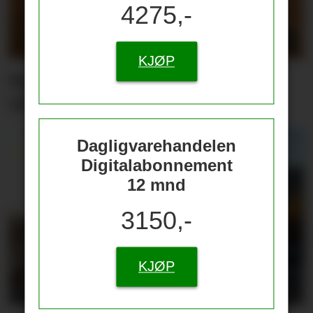
4275,-
KJØP
Nyhetsbrevet tar
sommerferie
Dagligvarehandelen
Digitalabonnement
12 mnd
3150,-
KJØP