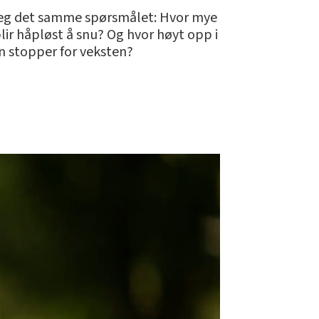
e seg det samme spørsmålet: Hvor mye
lir håpløst å snu? Og hvor høyt opp i
 stopper for veksten?