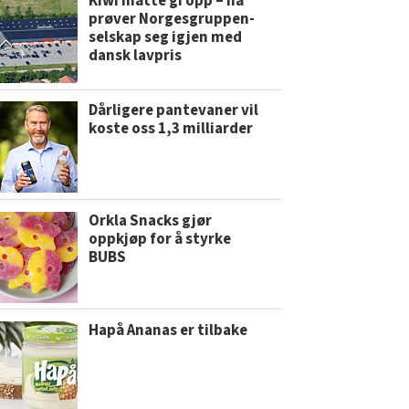
Kiwi måtte gi opp – nå
prøver Norgesgruppen-
selskap seg igjen med
dansk lavpris
Dårligere pantevaner vil
koste oss 1,3 milliarder
Orkla Snacks gjør
oppkjøp for å styrke
BUBS
Hapå Ananas er tilbake