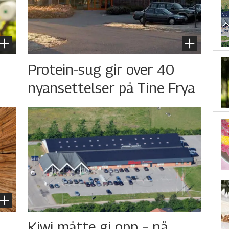
s
Protein-sug gir over 40
nyansettelser på Tine Frya
Kiwi måtte gi opp – nå