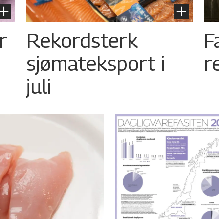
r
Rekordsterk
F
sjømateksport i
r
juli