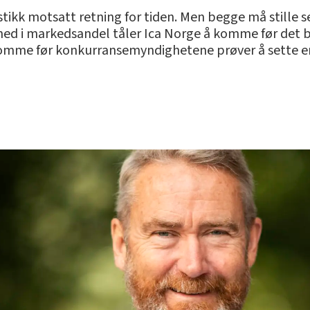
 stikk motsatt retning for tiden. Men begge må still
ned i markedsandel tåler Ica Norge å komme før det b
mme før konkurransemyndighetene prøver å sette en