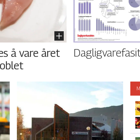
Dagligvarefasi
es å vare året
oblet
M