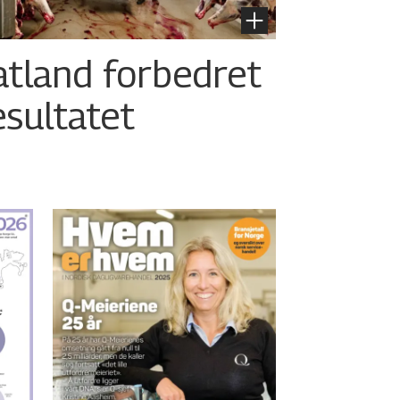
atland forbedret
esultatet