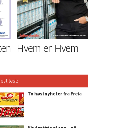
ten
Hvem er Hvem
est lest:
To høstnyheter fra Freia