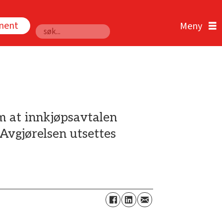
nnent
Søk
m at innkjøpsavtalen
Avgjørelsen utsettes