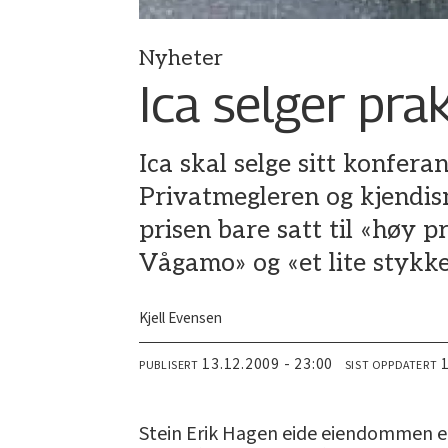
Nyheter
Ica selger pr
Ica skal selge sitt konfer
Privatmegleren og kjendism
prisen bare satt til «høy 
Vågamo» og «et lite stykk
Kjell Evensen
13.12.2009 - 23:00
PUBLISERT
SIST OPPDATERT
Stein Erik Hagen eide eiendommen en