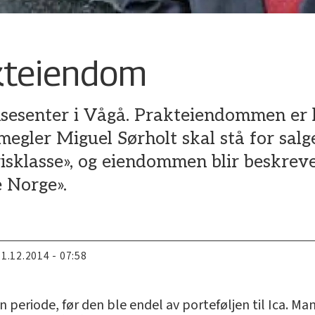
akteiendom
ansesenter i Vågå. Prakteiendommen er l
egler Miguel Sørholt skal stå for salge
prisklasse», og eiendommen blir beskre
e Norge».
11.12.2014 - 07:58
 periode, før den ble endel av porteføljen til Ica. M