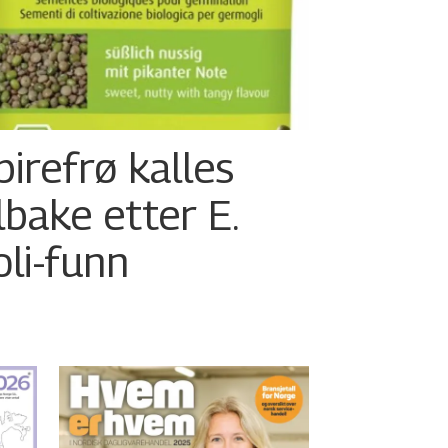
pirefrø kalles
ilbake etter E.
oli-funn