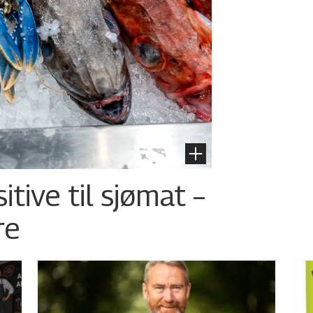
tive til sjømat –
re