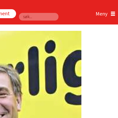
nnent
Søk