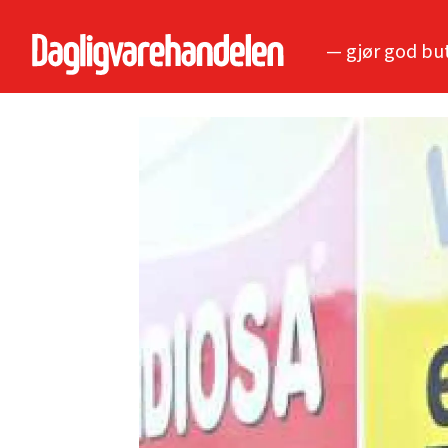
— gjør god bu