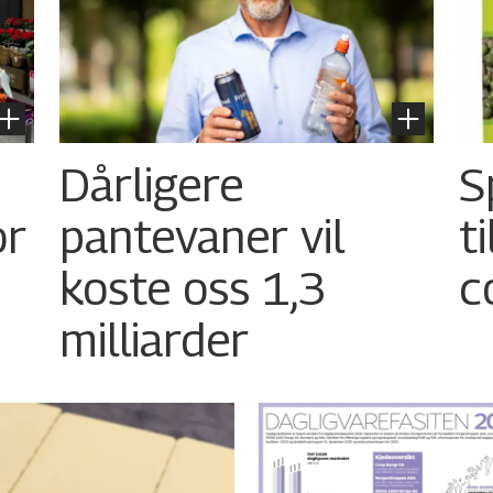
Dårligere
S
or
pantevaner vil
t
koste oss 1,3
c
milliarder