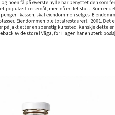
g noen få på øverste hylle har benyttet den som feri
 et populært reisemål, men nå er det slutt. Som ende
er penger i kassen, skal eiendommen selges. Eiendom
asser. Eiendommen ble totalrestaurert i 2001. Det er
er på jakt etter en spenstig kurssted. Kanskje dette e
meback av de store i Vågå, for Hagen har en sterk posisj